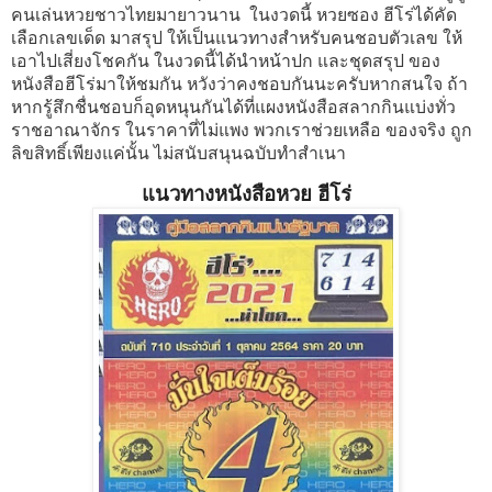
คนเล่นหวยชาวไทยมายาวนาน
ในงวดนี้ หวยซอง ฮีโร่ได้คัด
เลือกเลขเด็ด มาสรุป ให้เป็นแนวทางสำหรับคนชอบตัวเลข ให้
เอาไปเสี่ยงโชคกัน ในงวดนี้ได้นำหน้าปก และชุดสรุป ของ
หนังสือฮีโร่มาให้ชมกัน หวังว่าคงชอบกันนะครับหากสนใจ
ถ้า
หาก
รู้สึกชื่นชอบ
ก็
อุดหนุน
กันได้
ที่
แผงหนังสือ
สลากกินแบ่ง
ทั่ว
ราชอาณาจักร
ใน
ราคา
ที่
ไม่
แพง
พวกเรา
ช่วยเหลือ
ของจริง
ถูก
ลิขสิทธิ์
เพียงแค่นั้น
ไม่สนับ
สนุน
ฉบับ
ทำสำเนา
แนวทางหนังสือหวย ฮีโร่