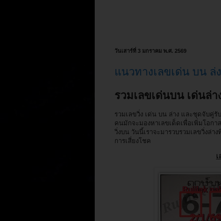
วันเสาร์ที่ 3 มกราคม พ.ศ. 2569
แนวทางเลขเด่น บน ล่งว
รวมเลขเด่นบน เด่นล่าง 
รวมเลขวิ่ง เด่น บน ล่าง และชุดจับคู่
คนมักจะมองหาเลขเด็ดเพื่อเพิ่มโอกาส
วิ่งบน วันนี้เราจะมารวบรวมเลขวิ่งล่า
การเสี่ยงโชค
เ