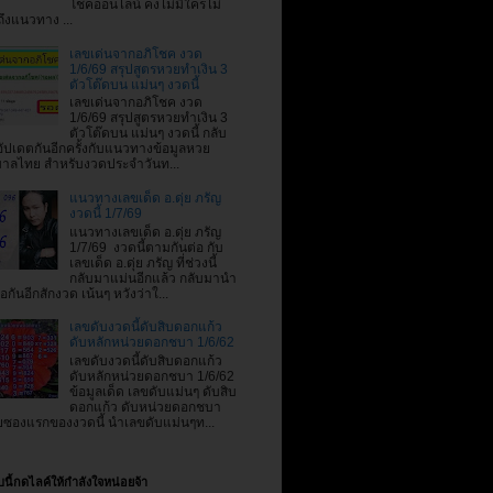
โชคออนไลน์ คงไม่มีใครไม่
ถึงแนวทาง ...
เลขเด่นจากอภิโชค งวด
1/6/69 สรุปสูตรหวยทำเงิน 3
ตัวโต๊ดบน แม่นๆ งวดนี้
เลขเด่นจากอภิโชค งวด
1/6/69 สรุปสูตรหวยทำเงิน 3
ตัวโต๊ดบน แม่นๆ งวดนี้ กลับ
ัปเดตกันอีกครั้งกับแนวทางข้อมูลหวย
บาลไทย สำหรับงวดประจำวันท...
แนวทางเลขเด็ด อ.ดุ่ย ภรัญ
งวดนี้ 1/7/69
แนวทางเลขเด็ด อ.ดุ่ย ภรัญ
1/7/69 งวดนี้ตามกันต่อ กับ
เลขเด็ด อ.ดุ่ย ภรัญ ที่ช่วงนี้
กลับมาแม่นอีกแล้ว กลับมานำ
อกันอีกสักงวด เน้นๆ หวังว่าใ...
เลขดับงวดนี้ดับสิบดอกแก้ว
ดับหลักหน่วยดอกชบา 1/6/62
เลขดับงวดนี้ดับสิบดอกแก้ว
ดับหลักหน่วยดอกชบา 1/6/62
ข้อมูลเด็ด เลขดับแม่นๆ ดับสิบ
ดอกแก้ว ดับหน่วยดอกชบา
ซองแรกของงวดนี้ นำเลขดับแม่นๆท...
บนี้กดไลค์ให้กำลังใจหน่อยจ้า