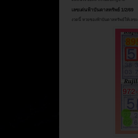
เลขเด่นฟ้าบันดาลทรัพย์ 1/2/69
งวดนี้ หวยซองฟ้าบันดาลทรัพย์ให้เลขเ