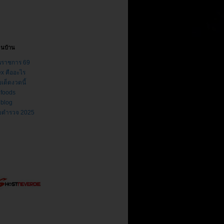
่อนบ้าน
นราชการ 69
ex คืออะไร
เด็ดงวดนี้
ifoods
iblog
บตำรวจ 2025