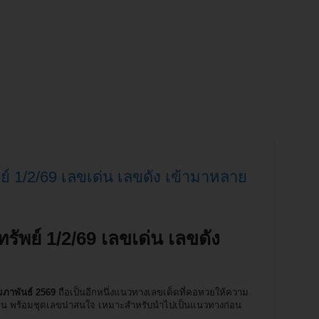
์ 1/2/69 เลขเด่น เลขดัง เข้ามาหลาย
ัพย์ 1/2/69 เลขเด่น เลขดัง
มภาพันธ์ 2569
ถือเป็นอีกหนึ่งแนวทางเลขเด็ดที่คอหวยให้ความ
เจน พร้อมชุดเลขน่าสนใจ เหมาะสำหรับนำไปเป็นแนวทางก่อน