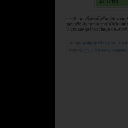
การเลือกเลขวิ่งล่างนั้นขึ้นอยู่กับ
ชอบ หรือเลือกตามความมั่นใจในสถิติ
นี้ ขอขอบคุณเจ้าของข้อมูล และสมาชิก
เขียนโดย
เลขเด็ดงวดนี้
ที่
11:31:00
153 คว
ป้ายกำกับ:
ฤกษ์บน
,
หวยเด่นบน
,
หวยเด่นล่าง