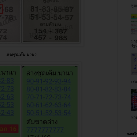
พูด
มาอ
รัฐ
ล่างชุดเต็ม นานา
เสน
หวย
ชอบเว็