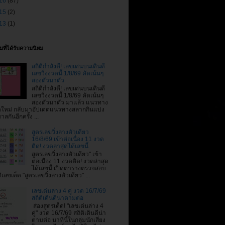
16
(87)
15
(2)
13
(1)
ที่ได้รับความนิยม
สถิติกำลังดี! เลขเด่นบนเดินดี
เลขวิ่งงวดนี้ 1/8/69 คัดเน้นๆ
สองตัวมาตัว
สถิติกำลังดี! เลขเด่นบนเดินดี
เลขวิ่งงวดนี้ 1/8/69 คัดเน้นๆ
สองตัวมาตัว มาแล้ว แนวทาง
ใหม่ กลับมาอัปเดตแนวทางสลากกินแบ่ง
าลกันอีกครั้ง ...
สูตรเลขวิ่งล่างตัวเดียว
16/8/69 เข้าต่อเนื่อง 11 งวด
ติด! งวดล่าสุดได้เลขนี้
สูตรเลขวิ่งล่างตัวเดียว" เข้า
ต่อเนื่อง 11 งวดติด! งวดล่าสุด
ได้เลขนี้ เปิดตารางตรวจสอบ
ิเลขเด็ด "สูตรเลขวิ่งล่างตัวเดียว" ...
เลขเด่นล่าง 4 คู่ งวด 16/7/69
สถิติเดินดีน่าตามต่อ
ส่องสูตรเด็ด! "เลขเด่นล่าง 4
คู่" งวด 16/7/69 สถิติเดินดีน่า
ตามต่อ นาทีนี้ในกลุ่มนักเสี่ยง