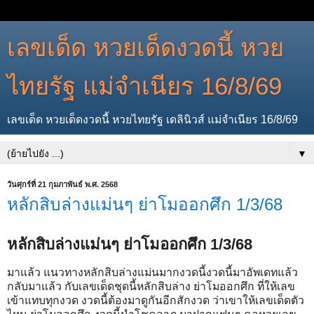
เลขเด็ด หวยเด็ดงวดนี้ หวย
ไทยรัฐ แม่จำเนียร 16/8/69
เลขเด็ด หวยเด็ดงวดนี้ หวยไทยรัฐ เดลินิวส์ แม่จำเนียร 16/8/69
▼
วันศุกร์ที่ 21 กุมภาพันธ์ พ.ศ. 2568
หลักสิบล่างแม่นๆ ย่าโมออกศึก 1/3/68
หลักสิบล่างแม่นๆ ย่าโมออกศึก 1/3/68
มาแล้ว แนวทางหลักสิบล่างแม่นมากงวดนี้งวดนี้มาอัพเดทแล้ว
กลับมาแล้ว กับเลขเด็ดชุดนี้หลักสิบล่าง ย่าโมออกศึก ที่ให้เลข
เข้าแทบทุกงวด งวดนี้ต้องมาดูกันอีกสักงวด ว่าเขาให้เลขเด็ดตัว