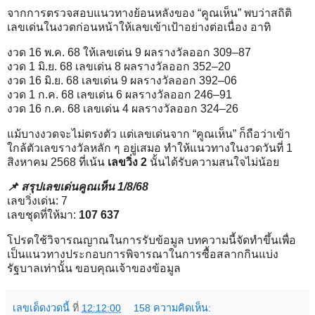
จากการตรวจสอบแนวทางย้อนหลังของ “คูณเห็น” พบว่าสถิติ
เลขเด่นในงวดก่อนหน้าให้เลขเข้าเป้าอย่างต่อเนื่อง อาทิ
งวด 16 พ.ค. 68 ให้เลขเด่น 9 ผลรางวัลออก 309–87
งวด 1 มิ.ย. 68 เลขเด่น 8 ผลรางวัลออก 352–20
งวด 16 มิ.ย. 68 เลขเด่น 9 ผลรางวัลออก 392–06
งวด 1 ก.ค. 68 เลขเด่น 6 ผลรางวัลออก 246–91
งวด 16 ก.ค. 68 เลขเด่น 4 ผลรางวัลออก 324–26
แม้บางงวดจะไม่ตรงตัว แต่เลขเด่นจาก “คูณเห็น” ก็ถือว่าเข้า
ใกล้ตัวเลขรางวัลหลัก ๆ อยู่เสมอ ทำให้แนวทางในงวดวันที่ 1
สิงหาคม 2568 ที่เน้น
เลขวิ่ง 2
นั้นได้รับความสนใจไม่น้อย
📌 สรุปเลขเด่นคูณเห็น 1/8/68
เลขวิ่งเด่น: 7
เลขชุดที่ให้มา:
107 637
โปรดใช้วิจารณญาณในการรับข้อมูล บทความนี้จัดทำขึ้นเพื่อ
เป็นแนวทางประกอบการพิจารณาในการซื้อสลากกินแบ่ง
รัฐบาลเท่านั้น ขอบคุณเจ้าของข้อมูล
เลขเด็ดงวดนี้
ที่
12:12:00
158 ความคิดเห็น: