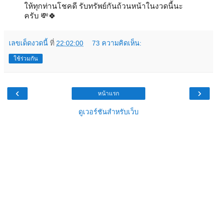
ให้ทุกท่านโชคดี รับทรัพย์กันถ้วนหน้าในงวดนี้นะ
ครับ 💸🍀
เลขเด็ดงวดนี้
ที่
22:02:00
73 ความคิดเห็น:
ใช้ร่วมกัน
‹
›
หน้าแรก
ดูเวอร์ชันสำหรับเว็บ