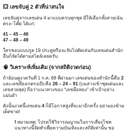
💥 เลขจับคู่ 2 ตัวที่น่าสนใจ
เลขจับคู่จากเลขเด่น 4 มาแบบครบทุกชุด มีให้เลือกทั้งสายเน้น
ตรง–โต๊ด ได้แก่:
41 – 45 – 46
47 – 48 – 49
ใครชอบแบบรูด 19 ประตูหรือจะจับไปตัดเล่นกับเลขเด่นสำนัก
อื่นก็จัดได้ตามสไตล์เลยครับ
🧠 วิเคราะห์เพิ่มเติม (จากสถิติงวดก่อน)
ถ้าย้อนดูงวดวันที่ 1 ก.ค. 68 ที่ผ่านมา เลขเด่นของสำนักนี้คือ
2
และเลขที่ออกตรงเป๊ะคือ
26 – 24 – 91
(บนล่างเข้าชุดเด่นและ
เลขสวยสุด) ถือว่าแนวทางของ “เลขมือทอง” เข้าเป้าอย่าง
แม่นยำ
ดังนั้นงวดนี้เลขเด่น
4
ก็มีโอกาสสูงที่จะมาอีกครั้ง อย่ามองข้าม
เด็ดขาด!
❗ หมายเหตุ: โปรดใช้วิจารณญาณในการเสี่ยงโชค
แนวทางนี้จัดทำเพื่อความบันเทิงและสถิติเท่านั้น ขอ