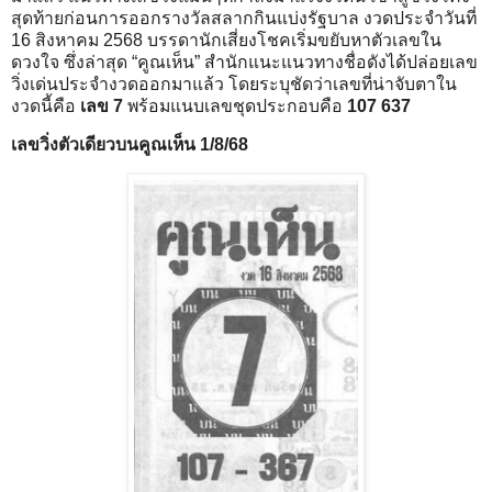
สุดท้ายก่อนการออกรางวัลสลากกินแบ่งรัฐบาล งวดประจำวันที่
16 สิงหาคม 2568 บรรดานักเสี่ยงโชคเริ่มขยับหาตัวเลขใน
ดวงใจ ซึ่งล่าสุด “คูณเห็น” สำนักแนะแนวทางชื่อดังได้ปล่อยเลข
วิ่งเด่นประจำงวดออกมาแล้ว โดยระบุชัดว่าเลขที่น่าจับตาใน
งวดนี้คือ
เลข 7
พร้อมแนบเลขชุดประกอบคือ
107 637
เลขวิ่งตัวเดียวบนคูณเห็น
1/8/68