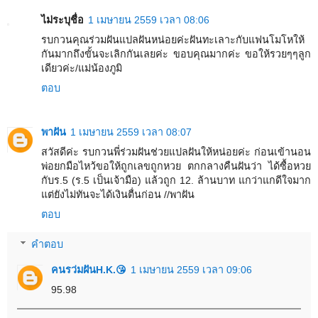
ไม่ระบุชื่อ
1 เมษายน 2559 เวลา 08:06
รบกวนคุณร่วมฝันแปลฝันหน่อยค่ะฝันทะเลาะกับแฟนโมโหให้
กันมากถึงขั้นจะเลิกกันเลยค่ะ ขอบคุณมากค่ะ ขอให้รวยๆๆลูก
เดียวค่ะ/แม่น้องภูมิ
ตอบ
พาฝัน
1 เมษายน 2559 เวลา 08:07
สวัสดีค่ะ รบกวนพี่ร่วมฝันช่วยแปลฝันให้หน่อยค่ะ ก่อนเข้านอน
พ่อยกมือไหว้ขอให้ถูกเลขถูกหวย ตกกลางคืนฝันว่า ได้ซื้อหวย
กับร.5 (ร.5 เป็นเจ้ามือ) แล้วถูก 12. ล้านบาท แกว่าแกดีใจมาก
แต่ยังไม่ทันจะได้เงินตื่นก่อน //พาฝัน
ตอบ
คำตอบ
คนรว่มฝันH.K.😘
1 เมษายน 2559 เวลา 09:06
95.98