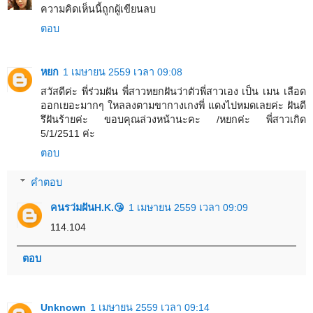
ความคิดเห็นนี้ถูกผู้เขียนลบ
ตอบ
หยก
1 เมษายน 2559 เวลา 09:08
สวัสดีค่ะ พี่ร่วมฝัน พี่สาวหยกฝันว่าตัวพี่สาวเอง เป็น เมน เลือด
ออกเยอะมากๆ ใหลลงตามขากางเกงพี่ แดงไปหมดเลยค่ะ ฝันดี
รึฝันร้ายค่ะ ขอบคุณล่วงหน้านะคะ /หยกค่ะ พี่สาวเกิด
5/1/2511 ค่ะ
ตอบ
คำตอบ
คนรว่มฝันH.K.😘
1 เมษายน 2559 เวลา 09:09
114.104
ตอบ
Unknown
1 เมษายน 2559 เวลา 09:14