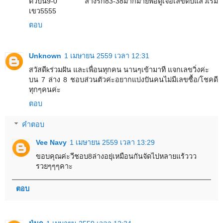
ตัวบน9-0 ล่างรัก83-38มากมายพอดูเจอเลขดับแล้วเริ่ม
เขว5555
ตอบ
Unknown
1 เมษายน 2559 เวลา 12:31
สวัสดีkร่วมฝัน และเพื่อนทุกคน นานๆเข้ามาที แจกเลขวิ่งค่ะ
บน 7 ล่าง 8 ชอบส่วนตัวค่ะอยากแบ่งปันคนไม่มีเลขซื้อ/โชคดี
ทุกๆคนค่ะ
ตอบ
คำตอบ
Vee Navy
1 เมษายน 2559 เวลา 13:29
ขอบคุณค่ะวีชอบ8ล่างอยุ่เหมือนกันจัดไปหลายแร้ววว
รวยๆๆๆคาะ
ตอบ