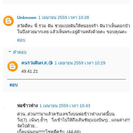
Unknown
1 เมษายน 2559 เวลา 10:28
สวัดดีคะ พี่ ร่วม ฝัน ช่วยแปลฝันให้หน่อยจร้า ฝันว่าเห็นดอกบัว
ในบึงสวยมากเลย แล้วเห็นพระอยู่ด้านหลังด้วยคะ ขอบคุณคะ
ตอบ
คำตอบ
คนรว่มฝันH.K.😘
1 เมษายน 2559 เวลา 10:29
49.41.21
ตอบ
พ่อข้าวฟ่าง
1 เมษายน 2559 เวลา 10:43
ด่วน..ด่วน!!!!มาแล้วครับเลขวิ่งบนพ่อข้าวฟ่างงวดนี้บน
วิ่ง(7)..เน้นๆ.ย้ำๆ วิ่งเข้าไปให้ถึงเส้นชัย(แบ่งปันๆ)...แถมล่าง!!!
จัดไปด้วย...
เบิ้ลแน่นอน!!!!!!โชคดีครับ..(44-66)