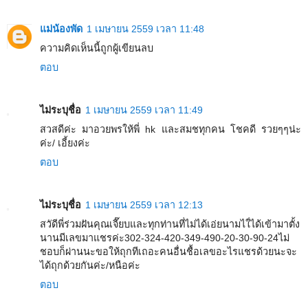
แม่น้องพัด
1 เมษายน 2559 เวลา 11:48
ความคิดเห็นนี้ถูกผู้เขียนลบ
ตอบ
ไม่ระบุชื่อ
1 เมษายน 2559 เวลา 11:49
สวสดีค่ะ มาอวยพรให้พี่ hk และสมชทุกคน โชคดี รวยๆๆน่ะ
ค่ะ/ เอี้ยงค่ะ
ตอบ
ไม่ระบุชื่อ
1 เมษายน 2559 เวลา 12:13
สวัดีพี่ร่วมฝันคุณเจี๊ยบและทุกท่านที่ไม่ได้เอ่ยนามไใ่ได้เข้ามาตั้ง
นานมีเลขมาแชรค่ะ302-324-420-349-490-20-30-90-24ไม่
ชอบก็ผ่านนะขอให้ถุกทีเถอะคนอื่นชื้อเลขอะไรแชรด้วยนะจะ
ได้ถุกด้วยกันค่ะ/หนือค่ะ
ตอบ