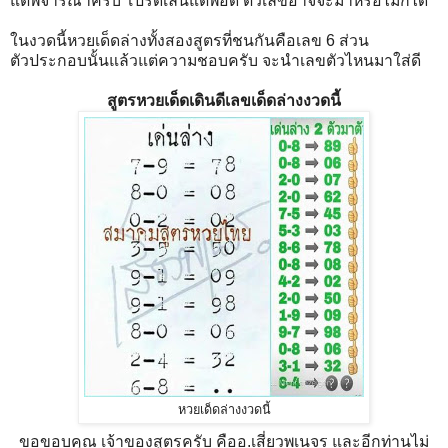
แต่พิจารณาครับ โปรดเล่นแต่พอดี ตัวเลขอาจจะมาหรือไม่ก็ได้
ในงวดนี้หวยเด็ดล่างทั้งสองสูตรที่ชนกันคือเลข 6 ส่วน
ตัวประกอบนั้นแล้วแต่ความชอบครับ จะนำเลขตัวไหนมาใส่ดี
สูตรหวยเด็ดเดินดีเลขเด็ดล่างงวดนี้
หวยเด็ดล่างงวดนี้
ขอขอบคุณ เจ้าของสูตรครับ คืออ.เสี่ยวพเนจร และอีกท่านไม่