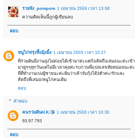
รวยจัง_pompom
1 เมษายน 2559 เวลา 13:58
ความคิดเห็นนี้ถูกผู้เขียนลบ
ตอบ
หนูไก่ฟรุ่งฟิ้งมุ้งมิ้ง
1 เมษายน 2559 เวลา 10:27
พี่ร่วมฝันมีงานยุ่งไม่ค่อยได้เข้ามาค่ะแต่ก้อคิดถึงเสมอนะค่ะเข้า
มาดูๆๆทุกวันแต่ไม่มีเวลาคุยค่ะรบกวนพี่แปลเลขหัยหน่อยนะค่ะ
พี่ที่ทำงานเปงผู้ชายนะค่ะฝันว่าเค้าจับกุ้งได้3ตัวค่ะ/รักและ
คิดถึงพี่เสมอ/หนูไก่คนเดิม
ตอบ
คำตอบ
คนรว่มฝันH.K.😘
1 เมษายน 2559 เวลา 10:30
93.97.793
ตอบ