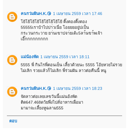
คนรว่มฝันH.K.😘
1 เมษายน 2559 เวลา 17:46
โย้โย้โย้โย้โย้โย้โย้โย้โย้ ติ๊งตองติ๊งตอง
55555เราบ้าไปปา่วเนี่ย โอยยยอยู่บ่เป็น
กระวนกระวาย ยา่นเขาบ่จา่ยเด้ะ5ลา้นขา้พเจ้า
เอิ๊กกกกกกกกก
แม่น้องพัด
1 เมษายน 2559 เวลา 18:11
5555 พี่ กินไรพี่ตอนเย็น เลี้ยวด้วยนะ 5555 โอ้ยหวยไม่รวย
ไม่เลิก รวยแล้วก็ไม่เลิก พี่ร่วมฝัน ลาวต่อคืนนี้ หนู
คนรว่มฝันH.K.😘
1 เมษายน 2559 เวลา 18:23
จัดลาวต่อเลยเลขวันนี้แม่นอ้งพัด
ติด647.468ดว้ยพึ่งไปสั่อาหารเผื่อมา
มามาจะเลี้ยงหูฉลาม555
ตอบ