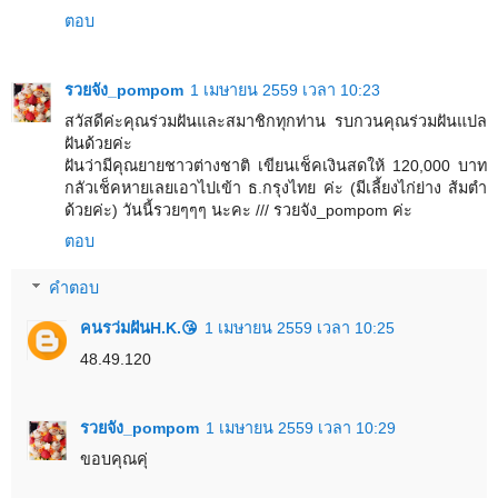
ตอบ
รวยจัง_pompom
1 เมษายน 2559 เวลา 10:23
สวัสดีค่ะคุณร่วมฝันและสมาชิกทุกท่าน รบกวนคุณร่วมฝันแปล
ฝันด้วยค่ะ
ฝันว่ามีคุณยายชาวต่างชาติ เขียนเช็คเงินสดให้ 120,000 บาท
กลัวเช็คหายเลยเอาไปเข้า ธ.กรุงไทย ค่ะ (มีเลี้ยงไก่ย่าง ส้มตำ
ด้วยค่ะ) วันนี้รวยๆๆๆ นะคะ /// รวยจัง_pompom ค่ะ
ตอบ
คำตอบ
คนรว่มฝันH.K.😘
1 เมษายน 2559 เวลา 10:25
48.49.120
รวยจัง_pompom
1 เมษายน 2559 เวลา 10:29
ขอบคุณคุ่