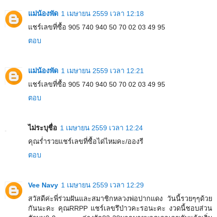
แม่น้องพัด
1 เมษายน 2559 เวลา 12:18
แชร์เลขที่ซื้อ 905 740 940 50 70 02 03 49 95
ตอบ
แม่น้องพัด
1 เมษายน 2559 เวลา 12:21
แชร์เลขที่ซื้อ 905 740 940 50 70 02 03 49 95
ตอบ
ไม่ระบุชื่อ
1 เมษายน 2559 เวลา 12:24
คุณร่ำรวยแชร์เลขที่ซื้อได่ไหมคะ/อองรี
ตอบ
Vee Navy
1 เมษายน 2559 เวลา 12:29
สวัสดีค่ะพี่ร่วมฝันและสมาชิกหลวงพ่อปากแดง วันนี้รวยๆๆด้วย
กันนะคะ คุณRRPP แชร์เลขรึป่าวคะรอนะคะ งวดนี้ชอบส่วน