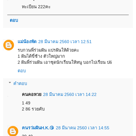
ทะเบียน 222คะ
ตอบ
แม่น้องพัด
28 มีนาคม 2560 เวลา 12:51
รบกวนพี่ร่วมฝัน แปรฝันให้ด้วยคะ
1 ฝันได้ขี่ช้าง ตัวใหญ่มาก
2 ฝันพี่ร่วมฝัน เอาชุดนักเรียนให้หนู บอกไปเรียน ป6
ตอบ
คำตอบ
คนคอหวย
28 มีนาคม 2560 เวลา 14:22
1 49
2 86 รวยคับ
คนรว่มฝันH.K.😘
28 มีนาคม 2560 เวลา 14:55