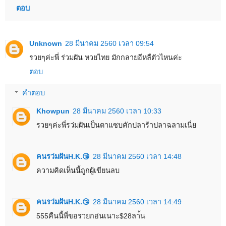
ตอบ
Unknown
28 มีนาคม 2560 เวลา 09:54
รวยๆค่ะพี่ ร่วมฝัน หวยไทย มักกลายอีหลืตัวไหนค่ะ
ตอบ
คำตอบ
Khowpun
28 มีนาคม 2560 เวลา 10:33
รวยๆค่ะพี่รว่มฝันเป็นตาแซบคักปลาร้าปลาฉลามเนี่ย
คนรว่มฝันH.K.😘
28 มีนาคม 2560 เวลา 14:48
ความคิดเห็นนี้ถูกผู้เขียนลบ
คนรว่มฝันH.K.😘
28 มีนาคม 2560 เวลา 14:49
555คืนนี้พี่ขอรวยกอ่นเนาะ$28ลา้น