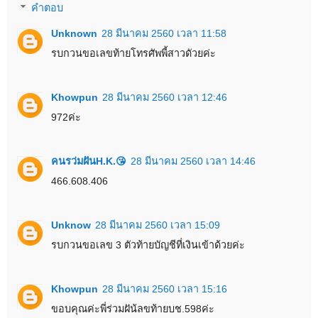
คำตอบ
Unknown
28 มีนาคม 2560 เวลา 11:58
รบกวนขอเลขท้ายโทรศัพพี้สาวดัวยค่ะ
Khowpun
28 มีนาคม 2560 เวลา 12:46
972ค่ะ
คนรว่มฝันH.K.😘
28 มีนาคม 2560 เวลา 14:46
466.608.406
Unknow
28 มีนาคม 2560 เวลา 15:09
รบกวนขอเลข 3 ตัวท้ายบัญชีที่เงินเข้าด้วยค่ะ
Khowpun
28 มีนาคม 2560 เวลา 15:16
ขอบคุณค่ะพี่ร่วมฝัน้ลขท้ายบช.598ค่ะ