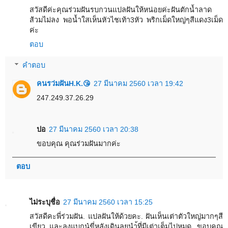
สวัสดีค่ะคุณร่วมฝันรบกวนแปลฝันให้หน่อยค่ะฝันตักน้ำลาด
ส้วมไม่ลง พอน้ำใสเห็นหัวไชเท้า3หัว พริกเม็ดใหญ่ๆสีแดง3เม็ด
ค่ะ
ตอบ
คำตอบ
คนรว่มฝันH.K.😘
27 มีนาคม 2560 เวลา 19:42
247.249.37.26.29
ปอ
27 มีนาคม 2560 เวลา 20:38
ขอบคุณ คุณร่วมฝันมากค่ะ
ตอบ
ไม่ระบุชื่อ
27 มีนาคม 2560 เวลา 15:25
สวัสดีคะพี่ร่วมฝัน. แปลฝันให้ด้วยคะ. ฝันเห็นเต่าตัวใหญ่มากๆสี
เขียว และลุงแบกนุ๋ขี่หลังเดินลุยนำ้ที่มีเต่าเต็มไปหมด. ขอบคุณ