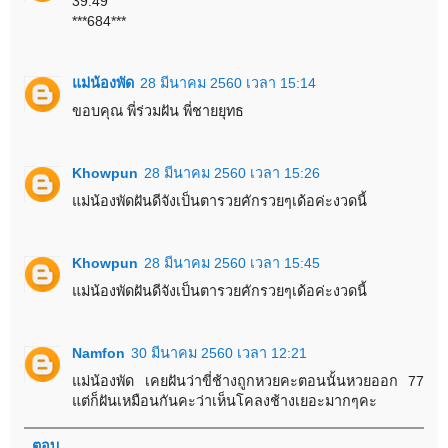
39.49
***684***
แม่น้องพัด
28 มีนาคม 2560 เวลา 15:14
ขอบคุณ พี่ร่วมฝัน พี่ชายยุทธ
Khowpun
28 มีนาคม 2560 เวลา 15:26
แม่น้องพัดฝันดีจังเป็นตารวยคักรวยๆเด้อค่ะงวดนี้
Khowpun
28 มีนาคม 2560 เวลา 15:45
แม่น้องพัดฝันดีจังเป็นตารวยคักรวยๆเด้อค่ะงวดนี้
Namfon
30 มีนาคม 2560 เวลา 12:21
แม่น้องพัด เคยฝันว่าขี่ช้างถูกหวยคะตอนนั้นหวยออก 77
แต่ก็ฝันเหมือนกันคะว่าเห็นโคลงช้างเยอะมากๆคะ
ตอบ