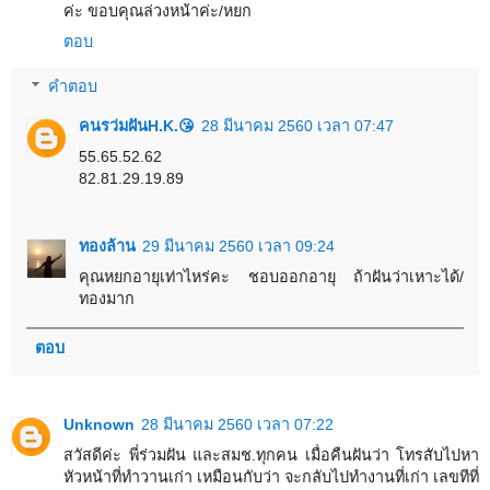
ค่ะ ขอบคุณล่วงหน้าค่ะ/หยก
ตอบ
คำตอบ
คนรว่มฝันH.K.😘
28 มีนาคม 2560 เวลา 07:47
55.65.52.62
82.81.29.19.89
ทองล้าน
29 มีนาคม 2560 เวลา 09:24
คุณหยกอายุเท่าไหร่คะ ชอบออกอายุ ถ้าฝันว่าเหาะได้/
ทองมาก
ตอบ
Unknown
28 มีนาคม 2560 เวลา 07:22
สวัสดีค่ะ พี่ร่วมฝัน และสมช.ทุกคน เมื่อคืนฝันว่า โทรสับไปหา
หัวหน้าที่ทำวานเก่า เหมือนกับว่า จะกลับไปทำงานที่เก่า เลขทีที่