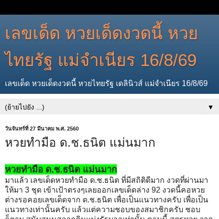
เลขเด็ด หวยเด็ดงวดนี้ หวย
ไทยรัฐ แม่จำเนียร 16/8/69
เลขเด็ด หวยเด็ดงวดนี้ หวยไทยรัฐ เดลินิวส์ แม่จำเนียร 16/8/69
▼
วันจันทร์ที่ 27 มีนาคม พ.ศ. 2560
หวยทำมือ ด.ช.ธนิต แม่นมาก
หวยทำมือ ด.ช.ธนิต แม่นมาก
มาแล้ว เลขเด็ดหวยทำมือ ด.ช.ธนิต ที่มีสถิติดีมาก งวดที่ผ่านมา
ให้มา 3 ชุด เข้าเป้าตรงๆเลยออกเลขเด็ดล่าง 92 งวดนี้คอหวย
ต่างรอคอยเลขเด็ดจาก ด.ช.ธนิต เพื่อเป็นแนวทางครับ เพื่อเป็น
แนวทางเท่านั้นครับ แล้วแต่ความชอบของสมาชิกครับ ชอบ