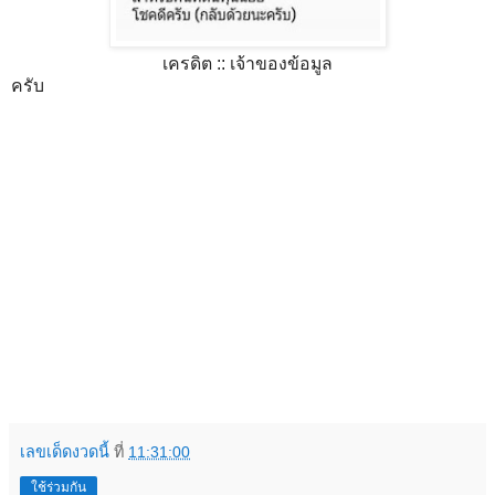
เครดิต :: เจ้าของข้อมูล
ครับ
เลขเด็ดงวดนี้
ที่
11:31:00
ใช้ร่วมกัน