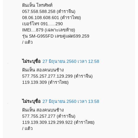
ฝันเห็น โทรศัพท์
057.558.588.258 (ตำราจีน)
08.06.108.608.601 (ตำราไทย)
เบอร์โทร 091......290
IMEI....879 (เฉพาะเลขท้าย)
รุ่น SM-G955FD เลขคู่แฝด599.259
/ แต้ว
ไม่ระบุชื่อ
27 มิถุนายน 2560 เวลา 12:58
ฝันเห็น สองคนบนช้าง
577.755.257.277.129.299 (ตำราจีน)
119.139.309 (ตำราไทย)
ไม่ระบุชื่อ
27 มิถุนายน 2560 เวลา 13:58
ฝันเห็น สองคนบนช้าง
577.755.257.277 (ตำราจีน)
119.139.309.129.299.922 (ตำราไทย)
/ แต้ว