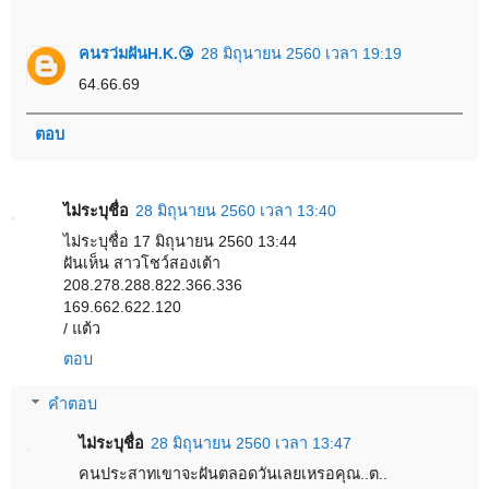
คนรว่มฝันH.K.😘
28 มิถุนายน 2560 เวลา 19:19
64.66.69
ตอบ
ไม่ระบุชื่อ
28 มิถุนายน 2560 เวลา 13:40
ไม่ระบุชื่อ 17 มิถุนายน 2560 13:44
ฝันเห็น สาวโชว์สองเต้า
208.278.288.822.366.336
169.662.622.120
/ แต้ว
ตอบ
คำตอบ
ไม่ระบุชื่อ
28 มิถุนายน 2560 เวลา 13:47
คนประสาทเขาจะฝันตลอดวันเลยเหรอคุณ..ต..