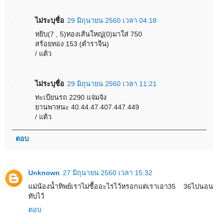
ไม่ระบุชื่อ
29 มิถุนายน 2560 เวลา 04:18
หยิบ(7 , 5)ทองเส้นใหญ่(0)มาใส่ 750
สร้อยทอง 153 (ตำราจีน)
/ แต้ว
ไม่ระบุชื่อ
29 มิถุนายน 2560 เวลา 11:21
ทะเบียนรถ 2290 แจ่มจัง
ยานพาหนะ 40.44.47.407.447.449
/ แต้ว
ตอบ
Unknown
27 มิถุนายน 2560 เวลา 15:32
แม่น้องน้ำทิพย์เราไม่ซื้ออะไรไว้หรอกแต่เราเอา35 36ไปนอน
ทับไว้
ตอบ