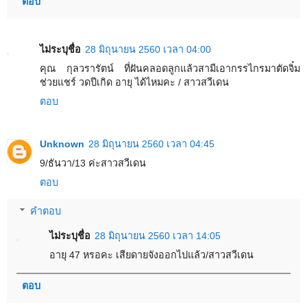
ตอบ
ไม่ระบุชื่อ
28 มิถุนายน 2560 เวลา 04:00
คุณ กุลวรารัตน์ ที่ฝันคลอดลูกแล้วสามีเอากรรไกรมาตัดจิ๋ม
ช่วยแชร์ วดปีเกิด อายุ ได้ไหมคะ / สาวสวีเดน
ตอบ
Unknown
28 มิถุนายน 2560 เวลา 04:45
9/ธันวา/13 ค่ะสาวสวีเดน
ตอบ
คำตอบ
ไม่ระบุชื่อ
28 มิถุนายน 2560 เวลา 14:05
อายุ 47 หรอคะ เสียดายจังออกไปแล้ว/สาวสวีเดน
ตอบ