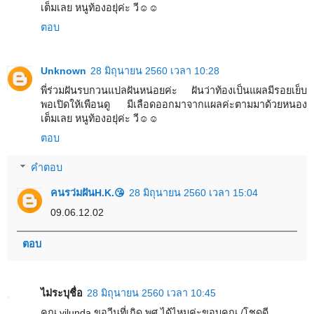
เต็มเลย หนูท้องอยุ่ค่ะ วี☺☺
ตอบ
Unknown
28 มิถุนายน 2560 เวลา 10:28
พี่ร่วมฝันรบกวนแปลฝันหน่อยค่ะ ฝันว่าท้องเป็นแผลมีรอยเย็บ
พอเปิดให้เพือนดู มีเลือดออกมาจากแผลค่ะตามมาด้วยหนอง
เต็มเลย หนูท้องอยุ่ค่ะ วี☺☺
ตอบ
คำตอบ
คนรว่มฝันH.K.😘
28 มิถุนายน 2560 เวลา 15:04
09.06.12.02
ตอบ
ไม่ระบุชื่อ
28 มิถุนายน 2560 เวลา 10:45
คุณ vilunda ขอวีนที่เกิด พศ ได้ไหมค่ะขอบคุณ /โชดดี