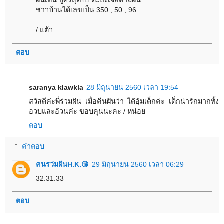
ชาวบ้านได้เลขเป็น 350 , 50 , 96
/ แต้ว
ตอบ
saranya klawkla
28 มิถุนายน 2560 เวลา 19:54
สวัสดีค่ะพี่ร่วมฝัน เมื่อคืนฝันว่า ได้อุ้มเด็กค่ะ เด็กน่ารักมากทั้ง
อวบและอ้วนค่ะ ขอบคุนนะคะ / หน่อย
ตอบ
คำตอบ
คนรว่มฝันH.K.😘
29 มิถุนายน 2560 เวลา 06:29
32.31.33
ตอบ