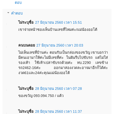
ตอบ
คำตอบ
ไม่ระบุชื่อ
27 มิถุนายน 2560 เวลา 15:51
เขาจ่ายหน้าซองเห็นบ้านเลขที่ไหมค่ะ/แม่น้องออโต้
คนบนดอย
27 มิถุนายน 2560 เวลา 20:03
ไม่เห็นเลขที่บ้านค่ะ ตอนรับเป็นกล่องของขวัญ เขาบอกว่า
มีคนเอามาให้ค่ะไม่มีเลขที่ค่ะ ในฝันรีบไปขับรถ แต่ไม่ใส่
รองเท้า ใช้เท้าเปล่าขับรถด้วยค่ะ ทบ.2290 เลขข้าง
รถ2462-16ค่ะ ออกมาสองงวดละอาจมาอีกก็ได้ค่ะ
งวด61และ24ค่ะคุณแม่น้องออโต้
ไม่ระบุชื่อ
28 มิถุนายน 2560 เวลา 07:28
ของขวัญ 093.094.750 / แต้ว
ไม่ระบุชื่อ
28 มิถุนายน 2560 เวลา 11:37