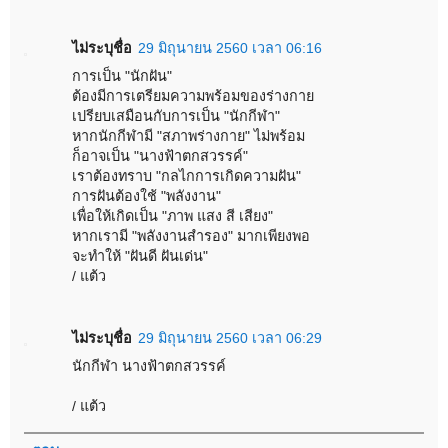
ไม่ระบุชื่อ
29 มิถุนายน 2560 เวลา 06:16
การเป็น "นักฝัน"
ต้องมีการเตรียมความพร้อมของร่างกาย
เปรียบเสมือนกับการเป็น "นักกีฬา"
หากนักกีฬามี "สภาพร่างกาย" ไม่พร้อม
ก็อาจเป็น "นางฟ้าตกสวรรค์"
เราต้องทราบ "กลไกการเกิดความฝัน"
การฝันต้องใช้ "พลังงาน"
เพื่อให้เกิดเป็น "ภาพ แสง สี เสียง"
หากเรามี "พลังงานสำรอง" มากเพียงพอ
จะทำให้ "ฝันดี ฝันเด่น"
/ แต้ว
ไม่ระบุชื่อ
29 มิถุนายน 2560 เวลา 06:29
นักกีฬา นางฟ้าตกสวรรค์
/ แต้ว