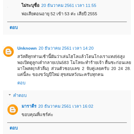
ไม่ระบุชื่อ
20 ธันวาคม 2561 เวลา 11:55
พ่อเสียตอนอายุ 52 เข้า 53 ค่ะ เสียปี 2555
ตอบ
Unknown
20 ธันวาคม 2561 เวลา 14:20
สวัสดีทุกท่านเช้านี้ฝันว่าเล่นไฮโลแล้วโดนโกงเราแทง56สูง
พอเปิดดูลูกเต๋ากลายเปน583 โมโหจะทำร้ายเจ้า ตื่นซะก่อนเลย
มาโพสต(กลัวลืม) ส่วนตัวชอบเลข 2 จับคู่เลยครับ 20 24 28.
แค่นี้ละ ของขวํญปีใหม่ สุขสมหวังนะครับทุกคน
ตอบ
คำตอบ
มาราตีร
20 ธันวาคม 2561 เวลา 16:02
ขอบคุณที่เเชร์ค่ะ
ตอบ