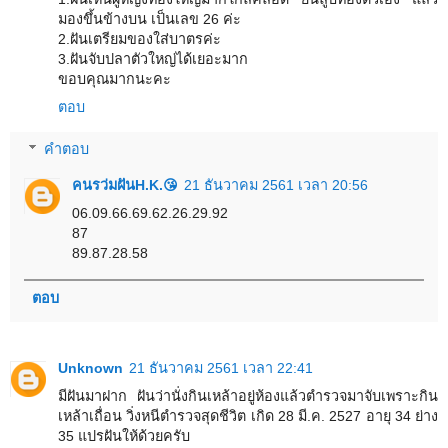
มองขึ้นข้างบน เป็นเลข 26 ค่ะ
2.ฝันเตรียมของใส่บาตรค่ะ
3.ฝันจับปลาตัวใหญ่ได้เยอะมาก
ขอบคุณมากนะคะ
ตอบ
คำตอบ
คนรว่มฝันH.K.😘
21 ธันวาคม 2561 เวลา 20:56
06.09.66.69.62.26.29.92
87
89.87.28.58
ตอบ
Unknown
21 ธันวาคม 2561 เวลา 22:41
มีฝันมาฝาก ฝันว่านั่งกินเหล้าอยู่ห้องแล้วตำรวจมาจับเพราะกิน
เหล้าเถื่อน วิ่งหนีตำรวจสุดชีวิต เกิด 28 มี.ค. 2527 อายุ 34 ย่าง
35 แปรฝันให้ด้วยครับ