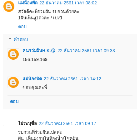
แม่น้องพัด
22 ธันวาคม 2561 เวลา 08:02
สวัสดีคะพี่ร่วมฝัน รบกวนด้วยคะ
1ฝันเห็นงู1ตัวคะ / เปเป้
ตอบ
คำตอบ
คนรว่มฝันH.K.😘
22 ธันวาคม 2561 เวลา 09:33
156.159.169
แม่น้องพัด
22 ธันวาคม 2561 เวลา 14:12
ขอบคุณคะพี่
ตอบ
ไม่ระบุชื่อ
22 ธันวาคม 2561 เวลา 09:17
รบกวนพี่ร่วมฝันแปลค่ะ
ฝัน..เห็นฝูงกบในห้องน้ำ/โชคฝัน