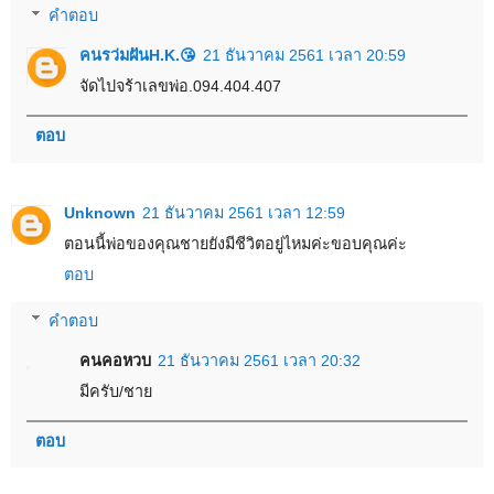
คำตอบ
คนรว่มฝันH.K.😘
21 ธันวาคม 2561 เวลา 20:59
จัดไปจร้าเลขพ่อ.094.404.407
ตอบ
Unknown
21 ธันวาคม 2561 เวลา 12:59
ตอนนี้พ่อของคุณชายยังมีชีวิตอยู่ไหมค่ะขอบคุณค่ะ
ตอบ
คำตอบ
คนคอหวบ
21 ธันวาคม 2561 เวลา 20:32
มีครับ/ชาย
ตอบ