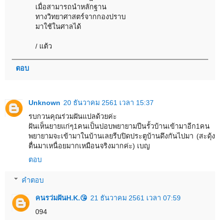
เมื่อสามารถนำหลักฐาน
ทางวิทยาศาสตร์จากกองปราบ
มาใช้ในศาลได้
/ แต้ว
ตอบ
Unknown
20 ธันวาคม 2561 เวลา 15:37
รบกวนคุณร่วมฝันแปลด้วยค่ะ
ฝันเห็นยายแก่ๆ1คนเป็นปอบพยายามปีนรั้วบ้านเข้ามาอีก1คน
พยายามจะเข้ามาในบ้านเลยรีบปิดประตูบ้านดึงกันไปมา (สะดุ้ง
ตื่นมาเหนื่อยมากเหมือนจริงมากค่ะ) เบญ
ตอบ
คำตอบ
คนรว่มฝันH.K.😘
21 ธันวาคม 2561 เวลา 07:59
094