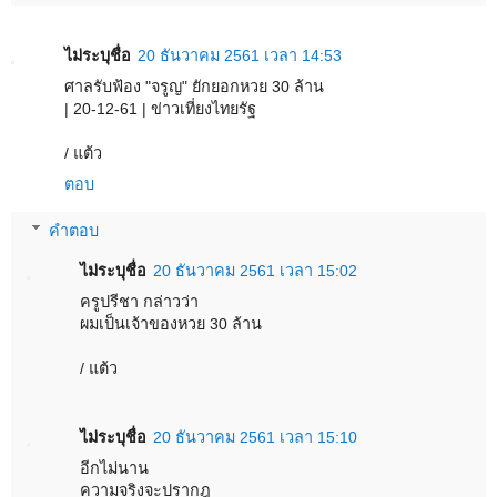
ไม่ระบุชื่อ
20 ธันวาคม 2561 เวลา 14:53
ศาลรับฟ้อง "จรูญ" ยักยอกหวย 30 ล้าน
| 20-12-61 | ข่าวเที่ยงไทยรัฐ
/ แต้ว
ตอบ
คำตอบ
ไม่ระบุชื่อ
20 ธันวาคม 2561 เวลา 15:02
ครูปรีชา กล่าวว่า
ผมเป็นเจ้าของหวย 30 ล้าน
/ แต้ว
ไม่ระบุชื่อ
20 ธันวาคม 2561 เวลา 15:10
อีกไม่นาน
ความจริงจะปรากฎ