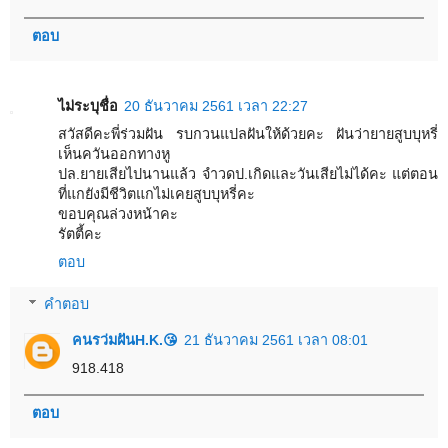
ตอบ
ไม่ระบุชื่อ
20 ธันวาคม 2561 เวลา 22:27
สวัสดีคะพี่ร่วมฝัน รบกวนแปลฝันให้ด้วยคะ ฝันว่ายายสูบบุหรี่
เห็นควันออกทางหู
ปล.ยายเสียไปนานแล้ว จำวดป.เกิดและวันเสียไม่ได้คะ แต่ตอน
ที่แกยังมีชีวิตแกไม่เคยสูบบุหรี่คะ
ขอบคุณล่วงหน้าคะ
รัตตี้คะ
ตอบ
คำตอบ
คนรว่มฝันH.K.😘
21 ธันวาคม 2561 เวลา 08:01
918.418
ตอบ