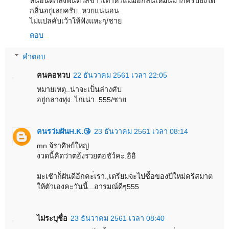
หนอนตกลงพื้นตัวสีขาวเท่าหัวแม่มือกลิ่นเหม็นมากครับยังได้
กลิ่นอยู่เลยครับ..หวยแน่นอน..
ไม่แปลคับเว้าให้ฟังแหะๆ/ชาย
ตอบ
คำตอบ
คนคอหวบ
22 ธันวาคม 2561 เวลา 22:05
หมายเหตุ..น่าจะเป็นล่างคับ
อยู่กลางทุ่ง..ไก่เน่า..555/ชาย
คนรว่มฝันH.K.😘
23 ธันวาคม 2561 เวลา 08:14
mn.จ้ราศิษย์ใหญ่
งวดนี้คิดว่าตอ้งรวยต่อชัว์คะ.อิอิ
มะเช้าก็ฝันดีอีกคะ่เรา.,เตรียมจะไปซื้อของปีใหม่คริสมาต
ให้ตัวเองคะวันนี้...อารมณ์ดีๆ555
ไม่ระบุชื่อ
23 ธันวาคม 2561 เวลา 08:40