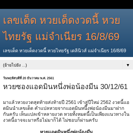
เลขเด็ด หวยเด็ดงวดนี้ หวย
ไทยรัฐ แม่จำเนียร 16/8/69
เลขเด็ด หวยเด็ดงวดนี้ หวยไทยรัฐ เดลินิวส์ แม่จำเนียร 16/8/69
▼
วันพฤหัสบดีที่ 20 ธันวาคม พ.ศ. 2561
หวยซองแอดมินหนึ่งพ่อน้องมีน 30/12/61
มาแล้วหวยงวดสุดท้ายส่งท้ายปี 2561 เข้าสู่ปีใหม่ 2562 งวดนี้แอ
ดมินนำเลขเด็ด คำแปลหวยจากแอดมินหนึี่งพ่อน้องมีนมาฝาก
กันครับ เห็นแปลเข้าหลายงวด หวยทั้งหมดนี้เป็นเพียงแนวทางใน
งวดนี้อาจจะมาหรือไม่มาก็ได้ ไม่ชอบก็ผ่านครับ
หวยแอดมินหนึ่งพ่อน้องมีน