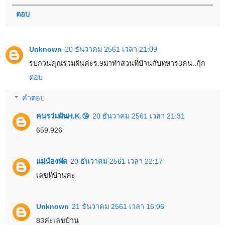
ตอบ
Unknown
20 ธันวาคม 2561 เวลา 21:09
รบกวนคุณร่วมฝันค่ะร.9มาทำสวนที่บ้านกับทหาร3คน..กุ้ก
ตอบ
คำตอบ
คนรว่มฝันH.K.😘
20 ธันวาคม 2561 เวลา 21:31
659.926
แม่น้องพัด
20 ธันวาคม 2561 เวลา 22:17
เลขที่บ้านคะ
Unknown
21 ธันวาคม 2561 เวลา 16:06
83ค่ะเลขบ้าน