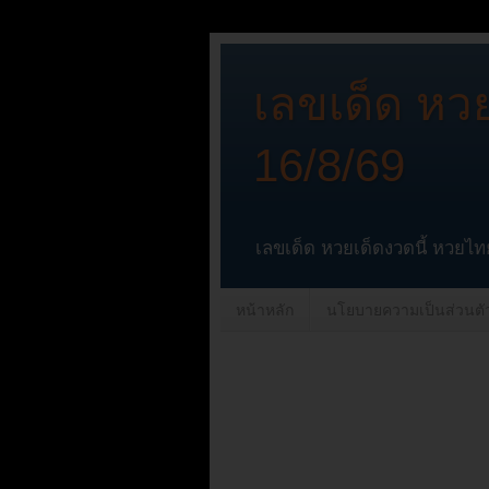
เลขเด็ด หวย
16/8/69
เลขเด็ด หวยเด็ดงวดนี้ หวยไทย
หน้าหลัก
นโยบายความเป็นส่วนตั