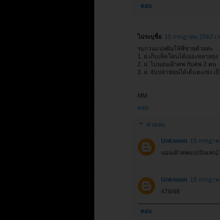
ตอบ
ไม่ระบุชื่อ
15 กรกฎาคม 2562 เว
รบกวนแปลฝันให้พี่ชายด้วยค่ะ
1. ฝ.เก็บเห็ดโคนได้เยอะหลายถุง เ
2. ฝ. ไปนอนเฝ้าศพ กับศพ 2 คน
3. ฝ. จับปลาช่อนได้เต็มตะเข่ง เป
MM
ตอบ
คำตอบ
Unknown
15 กรกฎาค
นอนเฝ้าศพแปเปันเลก2
Unknown
15 กรกฎาค
478/48
ตอบ