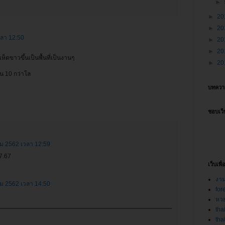
►
►
20
►
20
ลา 12:50
►
20
►
20
ห็ดขาวขึ้นเป็นพื้นที่เป็นงานๆ
►
20
็น 10 กว่าโล
บทความ
ชอบเว็
ม 2562 เวลา 12:59
7.67
เว็บเพื
งา
ม 2562 เวลา 14:50
for
หวย
tha
tha