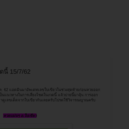
ี้ 15/7/62
ก.ค. 62 แอดมินมาอัพเดทเลขใบเขียวในช่วงสุดท้ายก่อนหวยออก
็นแนวทางในการเสี่ยงโชคในงวดนี้ แล้วบ่ายนี้มาลุ้น การออก
 มาดูเลขเด็ดจากใบเขียวกันเลยครับโปรดใช้วิจารณญาณครับ
หวยแม่นๆ อ.ใบเขียว