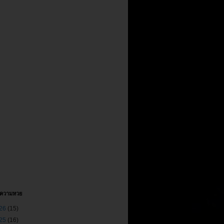
ทความหวย
26
(15)
25
(16)