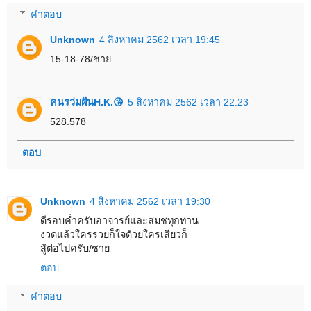
คำตอบ
Unknown
4 สิงหาคม 2562 เวลา 19:45
15-18-78/ชาย
คนรว่มฝันH.K.😘
5 สิงหาคม 2562 เวลา 22:23
528.578
ตอบ
Unknown
4 สิงหาคม 2562 เวลา 19:30
ดีรอบค่ำครับอาจารย์และสมชทุกท่าน
งวดแล้วใครรวยก็ใจด้วยใครเสียวก็
สู้ต่อไปครับ/ชาย
ตอบ
คำตอบ