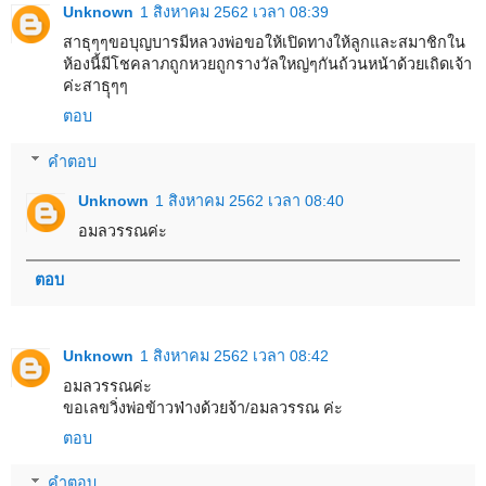
Unknown
1 สิงหาคม 2562 เวลา 08:39
สาธุๆๆขอบุญบารมีหลวงพ่อขอให้เปิดทางให้ลูกและสมาชิกใน
ห้องนี้มีโชคลาภถูกหวยถูกรางวัลใหญ่ๆกันถ้วนหน้าด้วยเถิดเจ้า
ค่ะสาธุุๆๆ
ตอบ
คำตอบ
Unknown
1 สิงหาคม 2562 เวลา 08:40
อมลวรรณค่ะ
ตอบ
Unknown
1 สิงหาคม 2562 เวลา 08:42
อมลวรรณค่ะ
ขอเลขวิ่งพ่อข้าวฟ่างด้วยจ้า/อมลวรรณ ค่ะ
ตอบ
คำตอบ