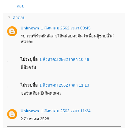
ตอบ
คำตอบ
Unknown
1 สิงหาคม 2562 เวลา 09:45
รบกวนพี่ร่วมฝันตีเลขให้หน่อยคะฝันว่าเพื่อนผู้ชายฉี่ใส่
หน้าคะ
ไม่ระบุชื่อ
1 สิงหาคม 2562 เวลา 10:46
ฉี่มี1ครับ
ไม่ระบุชื่อ
1 สิงหาคม 2562 เวลา 11:13
ขอวันเดือนปีเกิดคุณคะ
Unknown
1 สิงหาคม 2562 เวลา 11:24
2 สิงหาคม 2528