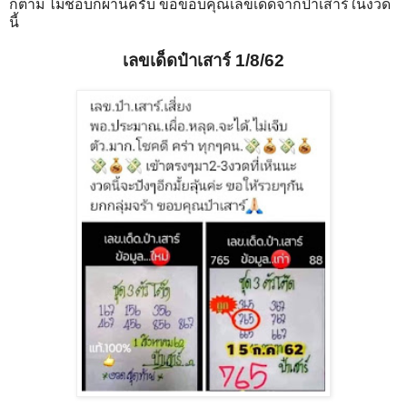
ก็ตาม ไม่ชอบก็ผ่านครับ ขอขอบคุณเลขเด็ดจากป๋าเสาร์ในงวด
นี้
เลขเด็ดป๋าเสาร์ 1/8/62