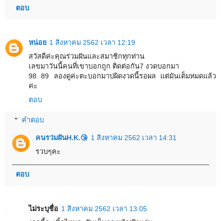
ตอบ
หน่อย
1 สิงหาคม 2562 เวลา 12:19
สวัสดีค่ะคุณร่วมฝันและสมาชิกทุกท่าน
เลขมาวันนี้คนที่เขาบอกถูก ติดต่อกัน7 งวดบอกมา
98 89 ลองดูค่ะตะบอกมาบ่ผิดงวดนี้รอผล แต่มันเต็มหมดแล้ว
ค่ะ
ตอบ
คำตอบ
คนรว่มฝันH.K.😘
1 สิงหาคม 2562 เวลา 14:31
รวบๆคะ
ตอบ
ไม่ระบุชื่อ
1 สิงหาคม 2562 เวลา 13:05