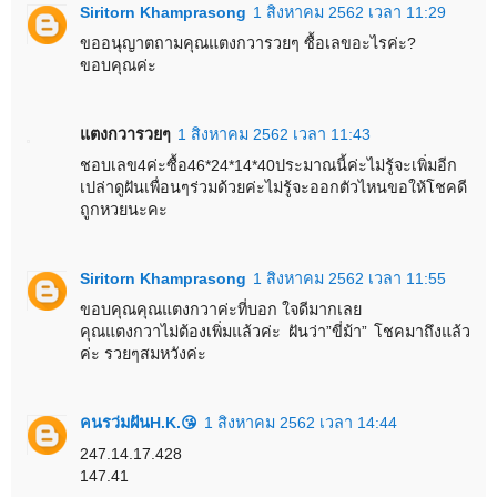
Siritorn Khamprasong
1 สิงหาคม 2562 เวลา 11:29
ขออนุญาตถามคุณแตงกวารวยๆ ซื้อเลขอะไรค่ะ?
ขอบคุณค่ะ
แตงกวารวยๆ
1 สิงหาคม 2562 เวลา 11:43
ชอบเลข4ค่ะซื้อ46*24*14*40ประมาณนี้ค่ะไม่รู้จะเพิ่มอีก
เปล่าดูฝันเพื่อนๆร่วมด้วยค่ะไม่รู้จะออกตัวไหนขอให้โชคดี
ถูกหวยนะคะ
Siritorn Khamprasong
1 สิงหาคม 2562 เวลา 11:55
ขอบคุณคุณแตงกวาค่ะที่บอก ใจดีมากเลย
คุณแตงกวาไม่ต้องเพิ่มแล้วค่ะ ฝันว่า”ขี่ม้า” โชคมาถึงแล้ว
ค่ะ รวยๆสมหวังค่ะ
คนรว่มฝันH.K.😘
1 สิงหาคม 2562 เวลา 14:44
247.14.17.428
147.41