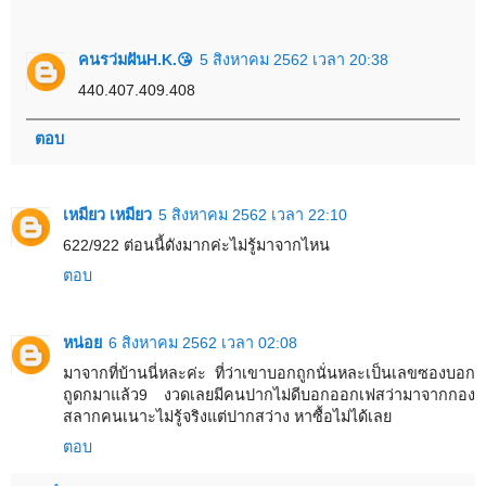
คนรว่มฝันH.K.😘
5 สิงหาคม 2562 เวลา 20:38
440.407.409.408
ตอบ
เหมียว เหมียว
5 สิงหาคม 2562 เวลา 22:10
622/922 ต่อนนี้ดังมากค่ะไม่รู้มาจากไหน
ตอบ
หน่อย
6 สิงหาคม 2562 เวลา 02:08
มาจากที่บ้านนี่หละค่ะ ที่ว่าเขาบอกถูกนั่นหละเป็นเลขซองบอก
ถูดกมาแล้ว9 งวดเลยมีคนปากไม่ดีบอกออกเฟสว่ามาจากกอง
สลากคนเนาะไม่รู้จริงแต่ปากสว่าง หาซื้อไม่ได้เลย
ตอบ