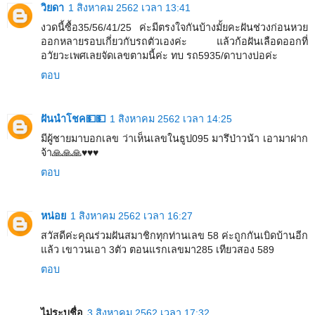
วิยดา
1 สิงหาคม 2562 เวลา 13:41
งวดนี้ซื้อ35/56/41/25 ค่ะมีตรงใจกันบ้างมั้ยคะฝันช่วงก่อนหวย
ออกหลายรอบเกี่ยวกับรถตัวเองค่ะ แล้วก้อฝันเลือดออกที่
อวัยวะเพศเลยจัดเลขตามนี้ค่ะ ทบ รถ5935/ดาบางบ่อค่ะ
ตอบ
ฝันนำโชค💵💵
1 สิงหาคม 2562 เวลา 14:25
มีผู้ชายมาบอกเลข ว่าเห็นเลขในธูป095 มารึป่าวน้า เอามาฝาก
จ้า🙏🙏🙏♥️♥️♥️
ตอบ
หน่อย
1 สิงหาคม 2562 เวลา 16:27
สวัสดีค่ะคุณร่วมฝันสมาชิกทุกท่านเลข 58 ค่ะถูกกันเบิดบ้านอีก
แล้ว เขาวนเอา 3ตัว ตอนแรกเลขมา285 เทียวสอง 589
ตอบ
ไม่ระบุชื่อ
3 สิงหาคม 2562 เวลา 17:32