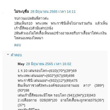
ไม่ระบุชื่อ
28 มิถุนายน 2565 เวลา 14:11
รบกวนแปลฝันพี่สาวค่ะ
1ฝันเห็นร10 พระเทพ พระราชินีเด็จไปงานร่วมกัน แล้วเห็น
เก้าอี้สีทอง1ตัวมีแต่ร10นั่ง
2ฝันตัวเองไม่ใส่เสื้อเห็นนม2ข้างอายเลยรีบกาเสื้อมาใส่ค่ะ/เงิน
ไหลนองทองไหลมา
ตอบ
คำตอบ
May
28 มิถุนายน 2565 เวลา 16:02
1.ร.10 เด่นรอบโลก=(610)(70*)(28*)69
พระเทพ เด่นนอย*=(602*)(67)(68)498
พระราชินี เด่นนอย*=(932)(12*)(89)475
ฝันเห็นราชวงศ์3พระองค์ชอบออกฮานอย ลาว* (389*)
(93*)98
เด่นเก้าอี้สีทองจะมีโชค รอบโลก (941)(94*)(19)943
2.เปลือยกาย 028(08*)20 อายใส่เสื้อจะถูกหวย375(35*)
(37*)