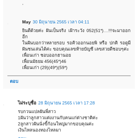
,
May
30 มิถุนายน 2565 เวลา 04:11
ยินดีด้วยค่ะ ฝันเป็นจริง เฝ้าระวัง 052(51*)....!!!จะมาออก
อีก
ในฝันบอกว่าหลายรอบ รอคิวออกนอยพิ หรือ ปกติ รอดูมี
ฝันชนเล่นได้ค่ะ ขอบคุณเลขท้ายบัญชี เลขสวยดีชอบๆค่ะ
เพื่อนเก่า ชอบออกฮานอย
เพื่อนมัธยม 456(45*)46
เพื่อนเก่า (29)(49*)(59*)
ตอบ
ไม่ระบุชื่อ
28 มิถุนายน 2565 เวลา 17:28
รบกวนแปลฝันพี่สาว
1ฝันว่าลูกสาวแต่งงานกับคนแก่ต่างชาติค่ะ
2ลูกสาวฝันนั่งขี้ก้อนใหญ่มากขอบคุณค่ะ
เงินไหลนองทองไหลมา