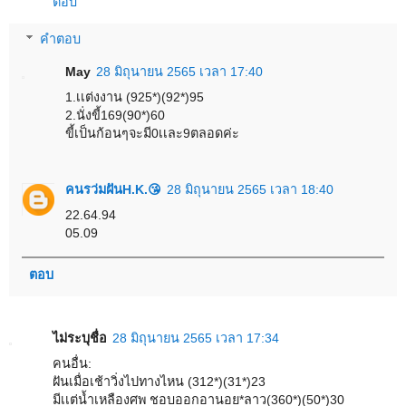
ตอบ
คำตอบ
May
28 มิถุนายน 2565 เวลา 17:40
1.เเต่งงาน (925*)(92*)95
2.นั่งขี้169(90*)60
ขี้เป็นก้อนๆจะมี0เเละ9ตลอดค่ะ
คนรว่มฝันH.K.😘
28 มิถุนายน 2565 เวลา 18:40
22.64.94
05.09
ตอบ
ไม่ระบุชื่อ
28 มิถุนายน 2565 เวลา 17:34
คนอื่น:
ฝันเมื่อเช้าวิ่งไปทางไหน (312*)(31*)23
มีเเต่น้ำเหลืองศพ ชอบออกอานอย*ลาว(360*)(50*)30