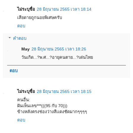
ไม่ระบุชื่อ
28 มิถุนายน 2565 เวลา 18:14
เสียดายถูกนอยพิเศษครับ
ตอบ
คำตอบ
May
28 มิถุนายน 2565 เวลา 18:26
วันเกิด...?พ.ศ...?อายุคนตาย...?เด่นไทย
ตอบ
ไม่ระบุชื่อ
28 มิถุนายน 2565 เวลา 18:15
คนอื่น:
ฝันเห็นเลข***(((95 กับ 70)))
ข้างหลังตรงช่องว่างสีเเดงชัดมากๆๆๆๆ
ตอบ