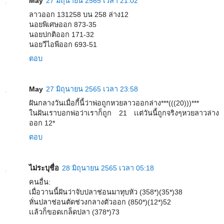
May
27 มิถุนายน 2565 เวลา 21:02
ลาวออก 131258 บน 258 ล่าง12
นอยพิเศษออก 873-35
นอยปกติออก 171-32
นอยวีไอพีออก 693-51
ตอบ
May
27 มิถุนายน 2565 เวลา 23:58
ฝันกลางวันเมื่อกี้นี้ว่าพ่อถูกหวยลาวออกล่าง***(((20)))***
ในฝันเราบอกพ่อว่าเราก็ถูก 21 เเต่วันนี้ถูกจริงๆหวยลาวล่าง
ออก 12*
ตอบ
ไม่ระบุชื่อ
28 มิถุนายน 2565 เวลา 05:18
คนอื่น:
เมื่อวานนี้ฝันว่าจับปลาช่อนมาทุบหัว (358*)(35*)38
หั่นปลาช่อนตัดช่วงกลางตัวออก (850*)(12*)52
เเล้วก็ขอดเกล็ดปลา (378*)73