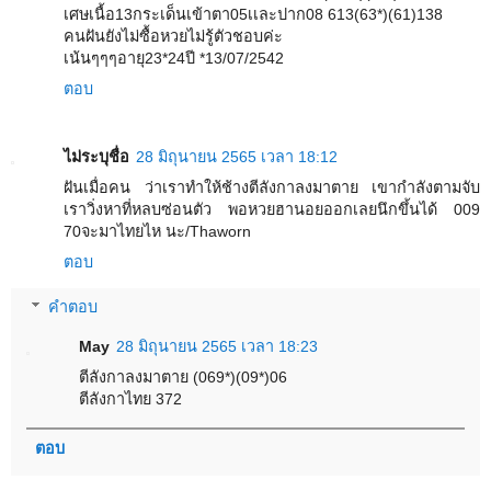
เศษเนื้อ13กระเด็นเข้าตา05เเละปาก08 613(63*)(61)138
คนฝันยังไม่ซื้อหวยไม่รู้ตัวชอบค่ะ
เน้นๆๆๆอายุ23*24ปี *13/07/2542
ตอบ
ไม่ระบุชื่อ
28 มิถุนายน 2565 เวลา 18:12
ฝันเมื่อคน ว่าเราทำให้ช้างตีลังกาลงมาตาย เขากำลังตามจับ
เราวิ่งหาที่หลบซ่อนตัว พอหวยฮานอยออกเลยนึกขึ้นได้ 009
70จะมาไทยไห นะ/Thaworn
ตอบ
คำตอบ
May
28 มิถุนายน 2565 เวลา 18:23
ตีลังกาลงมาตาย (069*)(09*)06
ตีลังกาไทย 372
ตอบ