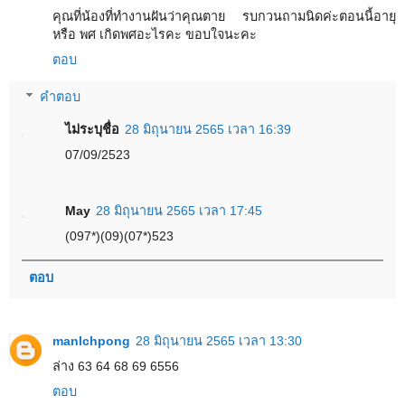
คุณที่น้องที่ทำงานฝันว่าคุณตาย รบกวนถามนิดค่ะตอนนี้อายุ
หรือ พศ เกิดพศอะไรคะ ขอบใจนะคะ
ตอบ
คำตอบ
ไม่ระบุชื่อ
28 มิถุนายน 2565 เวลา 16:39
07/09/2523
May
28 มิถุนายน 2565 เวลา 17:45
(097*)(09)(07*)523
ตอบ
manlchpong
28 มิถุนายน 2565 เวลา 13:30
ล่าง 63 64 68 69 6556
ตอบ