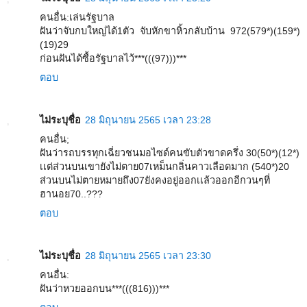
คนอื่น:เล่นรัฐบาล
ฝันว่าจับกบใหญ่ได้1ตัว จับหักขาหิ้วกลับบ้าน 972(579*)(159*)
(19)29
ก่อนฝันได้ซื้อรัฐบาลไว้***(((97)))***
ตอบ
ไม่ระบุชื่อ
28 มิถุนายน 2565 เวลา 23:28
คนอื่น;
ฝันว่ารถบรรทุกเฉี่ยวชนมอไซด์คนขับตัวขาดครึ่ง 30(50*)(12*)
เเต่ส่วนบนเขายังไม่ตาย07เหม็นกลิ่นคาวเลือดมาก (540*)20
ส่วนบนไม่ตายหมายถึง07ยังคงอยู่ออกเเล้วออกอีกวนๆที่
ฮานอย70..???
ตอบ
ไม่ระบุชื่อ
28 มิถุนายน 2565 เวลา 23:30
คนอื่น:
ฝันว่าหวยออกบน***(((816)))***