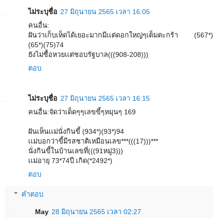
ไม่ระบุชื่อ
27 มิถุนายน 2565 เวลา 16:05
คนอื่น:
ฝันว่าเก็บเห็ดได้เยอะมากมีเเต่ดอกใหญ่ๆเต็มตะกร้า (567*)
(65*)(75)74
ยังไม่ซื้อหวยเเต่ชอบรัฐบาล(((908-208)))
ตอบ
ไม่ระบุชื่อ
27 มิถุนายน 2565 เวลา 16:15
คนอื่น:จัดว่าเด็ดๆๆเลขขี้ๆหมุนๆ 169
ฝันเห็นเเม่นั่งกินขี้ (934*)(93*)94
เเม่บอกว่าขี้มีรสชาติเหมือนเลข***(((17)))***
นั่งกินขี้ในบ้านเลขที่(((91หมู่3)))
เเม่อายุ 73*74ปี เกิด(*2492*)
ตอบ
คำตอบ
May
28 มิถุนายน 2565 เวลา 02:27