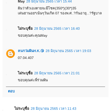
May
28 มิถุนายน 2565 เวลา 15:44
ฝันว่าตัวเองตายจะมีโชค(350*)(30*)35
เด่นฮานอย*เน้นๆวันเกิด 07 รองพ.ศ..?กันอายุ...?รัฐบาล
ไม่ระบุชื่อ
28 มิถุนายน 2565 เวลา 16:40
ขอบคุณค่ะคุณMay
คนรว่มฝันH.K.😘
28 มิถุนายน 2565 เวลา 19:03
07.04.407
ไม่ระบุชื่อ
28 มิถุนายน 2565 เวลา 21:01
ขอบคุณค่ะพี่ร่วมฝัน
ตอบ
ไม่ระบุชื่อ
28 มิถุนายน 2565 เวลา 11:43