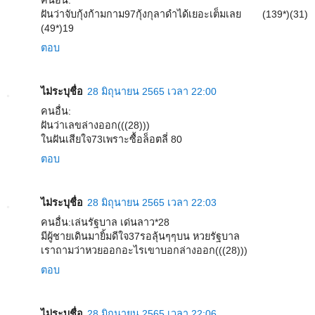
ฝันว่าจับกุ้งก้ามกาม97กุ้งกุลาดำได้เยอะเต็มเลย (139*)(31)
(49*)19
ตอบ
ไม่ระบุชื่อ
28 มิถุนายน 2565 เวลา 22:00
คนอื่น:
ฝันว่าเลขล่างออก(((28)))
ในฝันเสียใจ73เพราะซื้อล็อตลี่ 80
ตอบ
ไม่ระบุชื่อ
28 มิถุนายน 2565 เวลา 22:03
คนอื่น:เล่นรัฐบาล เด่นลาว*28
มีผู้ชายเดินมายิ้มดีใจ37รอลุ้นๆๆบน หวยรัฐบาล
เราถามว่าหวยออกอะไรเขาบอกล่างออก(((28)))
ตอบ
ไม่ระบุชื่อ
28 มิถุนายน 2565 เวลา 22:06