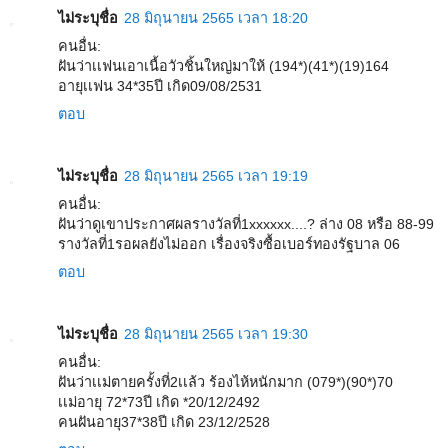
ไม่ระบุชื่อ
28 มิถุนายน 2565 เวลา 18:20
คนอื่น:
ฝันว่าเเฟนเอาเนื้อวัวชิ้นใหญ่มาให้ (194*)(41*)(19)164
อายุเเฟน 34*35ปี เกิด09/08/2531
ตอบ
ไม่ระบุชื่อ
28 มิถุนายน 2565 เวลา 19:19
คนอื่น:
ฝันว่าดูเขาประกาศผลรางวัลที่1xxxxxx....? ล่าง 08 หรือ 88-99
รางวัลที่1รอผลยังไม่ออก เรื่องจริงซื้อเบอร์ทองรัฐบาล 06
ตอบ
ไม่ระบุชื่อ
28 มิถุนายน 2565 เวลา 19:30
คนอื่น:
ฝันว่าเเม่ตายครั้งที่2เเล้ว ร้องไห้หนักมาก (079*)(90*)70
เเม่อายุ 72*73ปี เกิด *20/12/2492
คนฝันอายุ37*38ปี เกิด 23/12/2528