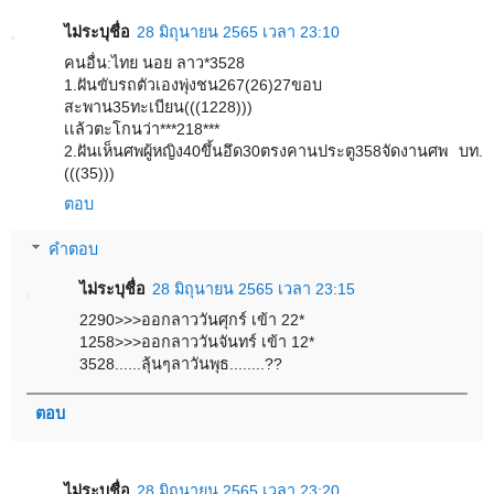
ไม่ระบุชื่อ
28 มิถุนายน 2565 เวลา 23:10
คนอื่น:ไทย นอย ลาว*3528
1.ฝันขับรถตัวเองพุ่งชน267(26)27ขอบ
สะพาน35ทะเบียน(((1228)))
เเล้วตะโกนว่า***218***
2.ฝันเห็นศพผู้หญิง40ขึ้นอึด30ตรงคานประตู358จัดงานศพ บท.
(((35)))
ตอบ
คำตอบ
ไม่ระบุชื่อ
28 มิถุนายน 2565 เวลา 23:15
2290>>>ออกลาววันศุกร์ เข้า 22*
1258>>>ออกลาววันจันทร์ เข้า 12*
3528......ลุ้นๆลาวันพุธ........??
ตอบ
ไม่ระบุชื่อ
28 มิถุนายน 2565 เวลา 23:20