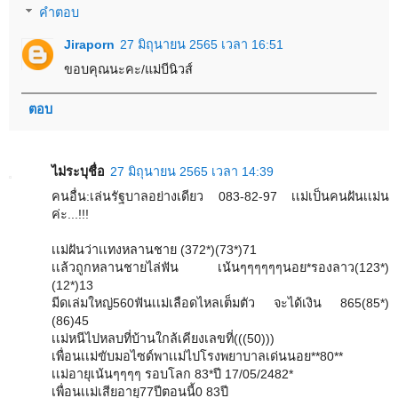
คำตอบ
Jiraporn
27 มิถุนายน 2565 เวลา 16:51
ขอบคุณนะคะ/แม่บีนิวส์
ตอบ
ไม่ระบุชื่อ
27 มิถุนายน 2565 เวลา 14:39
คนอื่น:เล่นรัฐบาลอย่างเดียว 083-82-97 เเม่เป็นคนฝันเเม่น
ค่ะ...!!!
เเม่ฝันว่าเเทงหลานชาย (372*)(73*)71
เเล้วถูกหลานชายไล่ฟัน เน้นๆๆๆๆๆๆนอย*รองลาว(123*)
(12*)13
มีดเล่มใหญ่560ฟันเเม่เลือดไหลเต็มตัว จะได้เงิน 865(85*)
(86)45
เเม่หนีไปหลบที่บ้านใกล้เคียงเลขที่(((50)))
เพื่อนเเม่ขับมอไซด์พาเเม่ไปโรงพยาบาลเด่นนอย**80**
เเม่อายุเน้นๆๆๆๆ รอบโลก 83*ปี 17/05/2482*
เพื่อนเเม่เสียอายุ77ปีตอนนี้0 83ปี