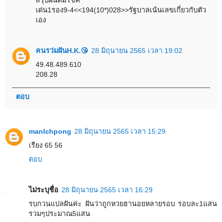
สรุปฝันดีมีโชค
เด่น1รอง9-4<<194(10*)028>>รัฐบาลเน้นเลขเกี่ยวกับตัว
เอง
คนรว่มฝันH.K.😘
28 มิถุนายน 2565 เวลา 19:02
49.48.489.610
208.28
ตอบ
manlchpong
28 มิถุนายน 2565 เวลา 15:29
เรียง 65 56
ตอบ
ไม่ระบุชื่อ
28 มิถุนายน 2565 เวลา 16:29
รบกวนแปลฝันค่ะ ฝันว่าถูกหวยฮานอยหลายรอบ รอบละ1แสน
รวมๆประมาณ5แสน