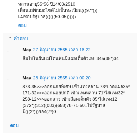
หลานอายุ55*56 ปี14/03/2510
เพื่อนแม่ขับมอไซด์ไม่เป็นทะเบียน(((97*)))
แม่ชอบรัฐบาล((((((50-05))))))
ตอบ
คำตอบ
May
27 มิถุนายน 2565 เวลา 18:22
ลืมไปในฝันเเม่โดนฟันมีเเผลเต็มตัวเลย 345(35*)34
May
28 มิถุนายน 2565 เวลา 00:20
873-35>>>ออกนอยพิเศษ เข้าเเทงหลาน 73*บาดเเผล35*
171-32>>>ออกนอยปกติ เข้าเเทงหลาน 71*ไล่เเทง32*
258-12>>>ออกลาว เข้าเลือดเต็มตัว 85*ไล่เเทง12
(372*)(312)(083)(658)78-71-50..ไปรัฐบาล
มี(((2*)))รอง(7*)0
ตอบ