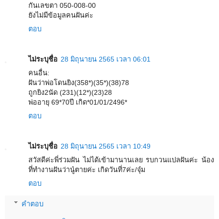
กันเลขตา 050-008-00
ยังไม่มีข้อมูลคนฝันค่ะ
ตอบ
ไม่ระบุชื่อ
28 มิถุนายน 2565 เวลา 06:01
คนอื่น:
ฝันว่าพ่อโดนยิง(358*)(35*)(38)78
ถูกยิง2นัด (231)(12*)(23)28
พ่ออายุ 69*70ปี เกิด*01/01/2496*
ตอบ
ไม่ระบุชื่อ
28 มิถุนายน 2565 เวลา 10:49
สวัสดีค่ะพี่ร่วมฝัน ไม่ได้เข้ามานานเลย รบกวนแปลฝันค่ะ น้อง
ที่ทำงานฝันว่านู๋ตายค่ะ เกิดวันที่7ค่ะ/จุ๋ม
ตอบ
คำตอบ