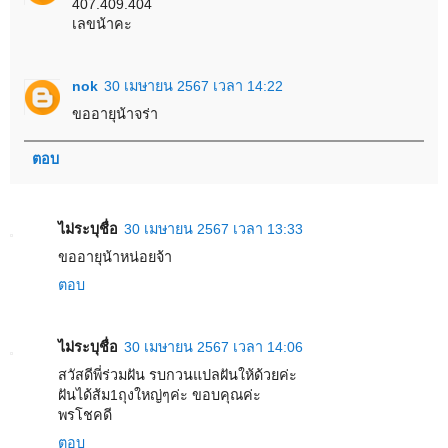
407.409.404
เลขน้าคะ
nok
30 เมษายน 2567 เวลา 14:22
ขออายุน้าจร่า
ตอบ
ไม่ระบุชื่อ
30 เมษายน 2567 เวลา 13:33
ขออายุน้าหน่อยจ้า
ตอบ
ไม่ระบุชื่อ
30 เมษายน 2567 เวลา 14:06
สวัสดีพี่ร่วมฝัน รบกวนแปลฝันให้ด้วยค่ะ
ฝันได้ส้ม1ถุงใหญ่ๆค่ะ ขอบคุณค่ะ
พรโชคดี
ตอบ