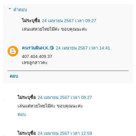
คำตอบ
ไม่ระบุชื่อ
24 เมษายน 2567 เวลา 09:27
เล่นแต่หวยไทยไม๊ค่ะ ขอบคุณนะค่ะ
คนรว่มฝันH.K.😘
24 เมษายน 2567 เวลา 14:41
407.404.409.37
เลขลูกสาวคะ
ตอบ
ไม่ระบุชื่อ
24 เมษายน 2567 เวลา 09:27
เล่นแต่หวยไทยไม๊ค่ะ ขอบคุณนะค่ะ
ตอบ
ไม่ระบุชื่อ
24 เมษายน 2567 เวลา 12:59