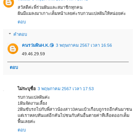
สวัสดีค่ะพี่ร่วมฝันและสมาชิกทุกคน
ฝันมีแมลงมาเกาะเต็มหน้าเลยค่ะรบกวนแปลฝันให้หน่อยค่ะ
ตอบ
คำตอบ
คนรว่มฝันH.K.😘
3 พฤษภาคม 2567 เวลา 16:56
49.46.29.59
ตอบ
ไม่ระบุชื่อ
3 พฤษภาคม 2567 เวลา 17:53
รบกวนแปลฝันค่ะ
1ฝันจัดงานเลี้ยง
2ฝันขับรถไปกับพี่สาวน้องสาว3คนแบ้วเกือบถูกรถอีกคันมาชน
แต่เราหลบทันแต่อีกคันไปชนกับคันอื่นตายค่าทีเลือดออกเต็ม
พื้นเลยค่ะ
ตอบ