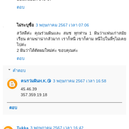
ตอบ
ไม่ระบุชื่อ
3 พฤษภาคม 2567 เวลา 07:06
สวัสดีค่ะ คุณร่วมฝันและ สมช ทุกท่าน 1 ฝันว่าแฟนเก่าสมัย
เรียน ตามฆ่าน่ากลัวมาก เราก็หนี เขาก็ตาม หนีไปในที่ๆไม่เคย
ไปค่ะ
2 ฝันว่าได้ตัดผมใหม่ค่ะ ขอบคุณค่ะ
ตอบ
คำตอบ
คนรว่มฝันH.K.😘
3 พฤษภาคม 2567 เวลา 16:58
45.46.39
357.359.19.18
ตอบ
Tukka
3 พฤษภาคม 2567 เวลา 16:42