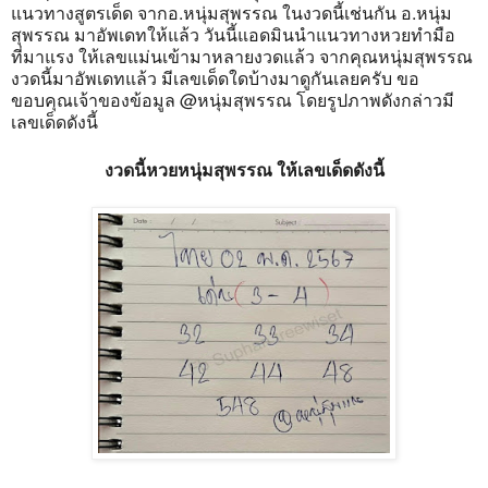
แนวทางสูตรเด็ด จากอ.หนุ่มสุพรรณ ในงวดนี้เช่นกัน อ.หนุ่ม
สุพรรณ มาอัพเดทให้แล้ว วันนี้แอดมินนำแนวทางหวยทำมือ
ที่มาแรง ให้เลขแม่นเข้ามาหลายงวดแล้ว จากคุณหนุ่มสุพรรณ 
งวดนี้มาอัพเดทแล้ว มีเลขเด็ดใดบ้างมาดูกันเลยครับ ขอ
ขอบคุณเจ้าของข้อมูล @หนุ่มสุพรรณ โดยรูปภาพดังกล่าวมี
เลขเด็ดดังนี้
งวดนี้หวยหนุ่มสุพรรณ ให้เลขเด็ดดังนี้