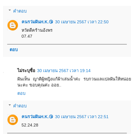
คำตอบ
คนรว่มฝันH.K.😘
30 เมษายน 2567 เวลา 22:50
หวัดดีคร้านอ้งพร
07.47
ตอบ
ไม่ระบุชื่อ
30 เมษายน 2567 เวลา 19:14
ฝันเห็น ญาติผู้หญิงแก้ผ้าเล่นน้ำค่ะ รบกวนแลแปลฝันให้หน่อย
นะคะ ขอบคุณค่ะ ออย..
ตอบ
คำตอบ
คนรว่มฝันH.K.😘
30 เมษายน 2567 เวลา 22:51
52.24.28