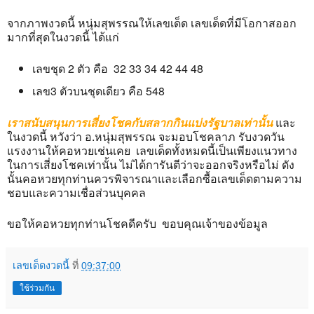
จากภาพงวดนี้ หนุ่มสุพรรณให้เลขเด็ด เลขเด็ดที่มีโอกาสออก
มากที่สุดในงวดนี้ ได้แก่
เลขชุด 2 ตัว คือ 32 33 34 42 44 48
เลข3 ตัวบนชุดเดียว คือ 548
เราสนับสนุนการเสี่ยงโชคกับสลากกินแบ่งรัฐบาลเท่านั้น 
และ
ในงวดนี้ หวังว่า อ.หนุ่มสุพรรณ จะมอบโชคลาภ รับงวดวัน
แรงงานให้คอหวยเช่นเคย  เลขเด็ดทั้งหมดนี้เป็นเพียงแนวทาง
ในการเสี่ยงโชคเท่านั้น ไม่ได้การันตีว่าจะออกจริงหรือไม่ ดัง
นั้นคอหวยทุกท่านควรพิจารณาและเลือกซื้อเลขเด็ดตามความ
ชอบและความเชื่อส่วนบุคคล
ขอให้คอหวยทุกท่านโชคดีครับ  ขอบคุณเจ้าของข้อมูล
เลขเด็ดงวดนี้
ที่
09:37:00
ใช้ร่วมกัน