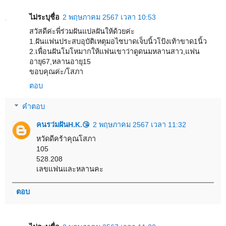
ไม่ระบุชื่อ
2 พฤษภาคม 2567 เวลา 10:53
สวัสดีค่ะพี่ร่วมฝันแปลฝันให้ด้วยค่ะ
1.ฝันแฟนประสบอุบัติเหตุมอไซบาดเจ็บนิ้วโป้งเท้าขาด1นิ้ว
2.เพื่อนฝันโมโหมากให้แฟนเขาว่าดูดนมหลานสาว,แฟน
อายุ67,หลานอายุ15
ขอบคุณค่ะ/โสภา
ตอบ
คำตอบ
คนรว่มฝันH.K.😘
2 พฤษภาคม 2567 เวลา 11:32
หวัดดีคร้าคุณโสภา
105
528.208
เลขแฟนและหลานคะ
ตอบ