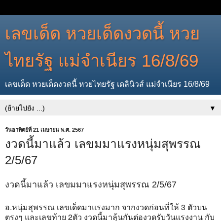
เลขเด็ด หวยเด็ดงวดนี้ หวย
ไทยรัฐ แม่จำเนียร 16/8/69
เลขเด็ด หวยเด็ดงวดนี้ หวยไทยรัฐ เดลินิวส์ แม่จำเนียร 16/8/69
▼
วันอาทิตย์ที่ 21 เมษายน พ.ศ. 2567
งวดนี้มาแล้ว เลขมมาแรงหนุ่มสุพรรณ
2/5/67
งวดนี้มาแล้ว เลขมมาแรงหนุ่มสุพรรณ 2/5/67
อ.หนุ่มสุพรรณ เลขเด็ดมาแรงมาก จากงวดก่อนที่ให้ 3 ตัวบน
ตรงๆ และเลขท้าย 2ตัว งวดนี้มาลุ้นกันต่องวดรับวันแรงงาน กับ