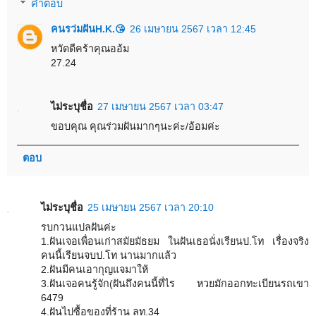
คำตอบ
คนรว่มฝันH.K.😘
26 เมษายน 2567 เวลา 12:45
หวัดดีคร้าคุณออ้ม
27.24
ไม่ระบุชื่อ
27 เมษายน 2567 เวลา 03:47
ขอบคุณ คุณร่วมฝันมากๆนะค่ะ/อ้อมค่ะ
ตอบ
ไม่ระบุชื่อ
25 เมษายน 2567 เวลา 20:10
รบกวนแปลฝันค่ะ
1.ฝันเจอเพื่อนเก่าสมัยมัธยม ในฝันเธอนั่งเรียนป.โท เรื่องจริง
คนนี้เรียนจบป.โท นานมากแล้ว
2.ฝันมีคนเอากุญแจมาให้
3.ฝันเจอคนรู้จัก(ฝันถึงคนนี้ที่ไร หวยมักออกทะเบียนรถเขา
6479
4.ฝันไปซื้อของที่ร้าน ลท.34