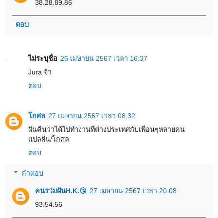
38.28.89.86
ตอบ
ไม่ระบุชื่อ
26 เมษายน 2567 เวลา 16:37
Jura จ้า
ตอบ
โกศล
27 เมษายน 2567 เวลา 08:32
ฝันคืนว่าได้ไปทำงานที่ต่างประเทศกับเพื่อนๆหลายคน
แปลฝัน/โกศล
ตอบ
คำตอบ
คนรว่มฝันH.K.😘
27 เมษายน 2567 เวลา 20:08
93.54.56