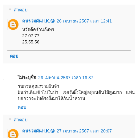
คำตอบ
คนรว่มฝันH.K.😘
26 เมษายน 2567 เวลา 12:41
หวัดดีคร้านอ้งพร
27.07.77
25.55.56
ตอบ
ไม่ระบุชื่อ
26 เมษายน 2567 เวลา 16:37
รบกวนคุณรวามฝันจ้า
ฝันว่าเดินเข้าไปในป่า เจอรังผึ้งใหญ่อยุ่บนต้นไม้สูงมาก แฟน
บอกว่าจะไปตีรังผึ้งมาให้กินน้ำหวาน
ตอบ
คำตอบ
คนรว่มฝันH.K.😘
27 เมษายน 2567 เวลา 20:07