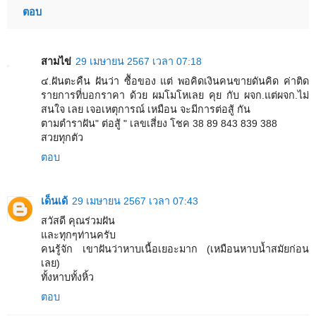
ตอบ
สามไข่
29 เมษายน 2567 เวลา 07:18
๔.ฝันตะคืน ฝันว่า ซืัอของ แต่ พอคิดเงินคนขายดันคิด ค่าติด
รายการที่บอกราคา ด้วย ผมโมโหเลย คุย กับ ผจก.แต่ผจก.ไม่
สนใจ เลย เจอเหตุการณ์ เหมือน จะมีการต่อสู้ กัน
ตามตำราฝัน" ต่อสู้ " เลขเสี่ยง โชค 38 89 843 839 388
สวยทุกตัว
ตอบ
เด็นเด้
29 เมษายน 2567 เวลา 07:43
สวัสดี คุณร่วมฝัน
และทุกๆท่านครับ
คนรู้จัก เขาฝันว่าหาบเนื้อเยอะมาก (เหมือนหาบน้ำสมัยก่อน
เลย)
ทั้งหาบทั้งหิ้ว
ตอบ