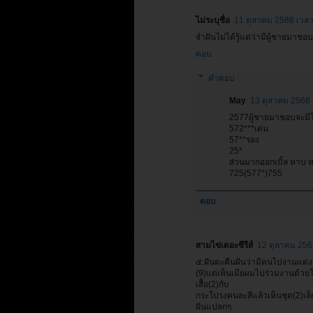
ไม่ระบุชื่อ
11 ตุลาคม 2568 เวลา
จำฝันไม่ได้รู้แต่ว่ามีผู้ชายมาช
ตอบ
คำตอบ
May
13 ตุลาคม 2568 
2577ผู้ชายมาชอบจะมี
572***เด่น
57**รอง
25*
ส่วนมากออกเบิ้ล หาบ 
725(577*)755
ตอบ
สามไข่เดอะซีรีส์
12 ตุลาคม 256
๕.ฝันตะคืนฝันว่ามีคนไปงานแต่ง
(9)แต่เห็นเมียผมไปร่วมงานด้ว
เสื้อ(2)กับ
กระโปรงคนละสีแล้วเห็นชุด(2)เล
ฝันแปลกๆ