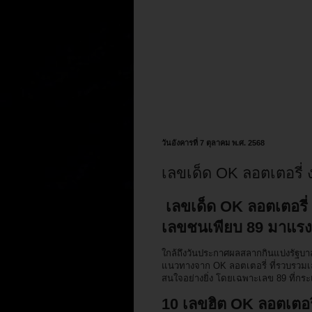
วันอังคารที่ 7 ตุลาคม พ.ศ. 2568
เลขเด็ด OK ลอตเตอรี่ 
เลขเด็ด OK ลอตเตอรี่
เลขชนเพียบ 89 มาแร
ใกล้ถึงวันประกาศผลสลากกินแบ่งรัฐบา
แนวทางจาก OK ลอตเตอรี่ ที่รวบรวมเล
สนใจอย่างยิ่ง โดยเฉพาะเลข 89 ที่กระ
10 เลขฮิต OK ลอตเตอรี