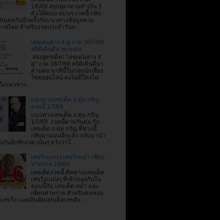
1/6/69 สรุปสูตรหวยทำเงิน 3
ตัวโต๊ดบน แม่นๆ งวดนี้ กลับ
ัปเดตกันอีกครั้งกับแนวทางข้อมูลหวย
บาลไทย สำหรับงวดประจำวันท...
เลขเด่นล่าง 4 คู่ งวด 16/7/69
สถิติเดินดีน่าตามต่อ
ส่องสูตรเด็ด! "เลขเด่นล่าง 4
คู่" งวด 16/7/69 สถิติเดินดีน่า
ตามต่อ นาทีนี้ในกลุ่มนักเสี่ยง
โชคออนไลน์ คงไม่มีใครไม่
ถึงแนวทาง ...
แนวทางเลขเด็ด อ.ดุ่ย ภรัญ
งวดนี้ 1/7/69
แนวทางเลขเด็ด อ.ดุ่ย ภรัญ
1/7/69 งวดนี้ตามกันต่อ กับ
เลขเด็ด อ.ดุ่ย ภรัญ ที่ช่วงนี้
กลับมาแม่นอีกแล้ว กลับมานำ
อกันอีกสักงวด เน้นๆ หวังว่าใ...
เลขวิ่งแม่นๆ เลขวิ่งหม่ำ เซียน
ท่าทราย 1/8/64
เลขเด็ดงวดนี้ ติดตามเลขเด็ด
เลขวิ่งแม่นๆ ที่เข้าบ่อยกันใน
ตอนนี้กับ เลขเด็ด หม่ำ และ
เซียนท่าทราย สำหรับคนชอบ
เลขวิ่ง แอดมินคัดเลขเด็ดเลขดัง...