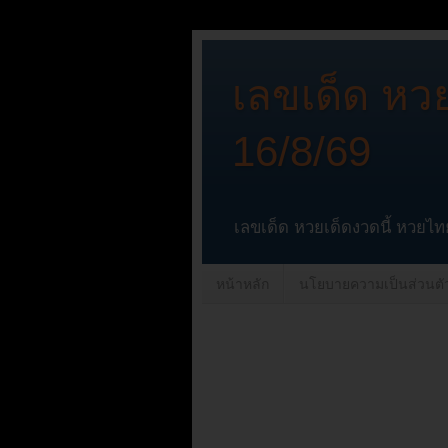
เลขเด็ด หวย
16/8/69
เลขเด็ด หวยเด็ดงวดนี้ หวยไทย
หน้าหลัก
นโยบายความเป็นส่วนตั