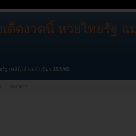
เด็ดงวดนี้ หวยไทยรัฐ แม
รัฐ เดลินิวส์ แม่จำเนียร 16/8/69
ว
ติดต่อเรา