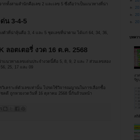
►
20
นจากทั้งสามสำนักคือเลข 2 และเลข 5 ซึ่งถือว่าเป็นแนวทางที่น่า
►
20
►
20
ด่น 3-4-5
►
20
งตัวที่น่าลุ้นคือ 3, 4 และ 5 ชุดเลขที่น่าตาม ได้แก่ 64, 34, 36,
บทความ
 ลอตเตอรี่ งวด 16 ต.ค. 2568
่าแนวทางเลขเด่นประจำงวดนี้คือ 5, 8, 9, 2 และ 7 ส่วนเลขสอง
, 56, 25, 17 และ 09
งวด
รัฐบ
รวิเคราะห์ตัวเลขเท่านั้น โปรดใช้วิจารณญาณในการเลือกซื้อ
คดี ถูกหวยงวดวันที่ 16 ตุลาคม 2568 นี้กันถ้วนหน้า
สถิต