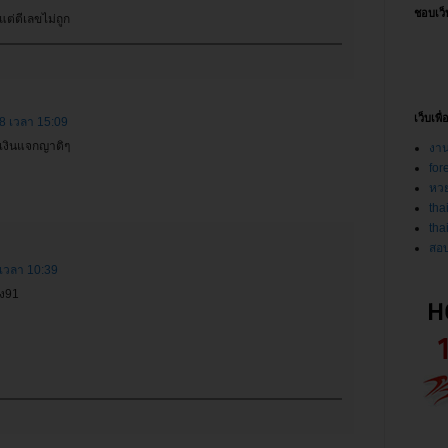
ชอบเว็
แต่ตีเลขไม่ถูก
เว็บเพื
8 เวลา 15:09
า เงินแจกญาติๆ
งา
for
หวย
tha
tha
สอ
เวลา 10:39
าง91