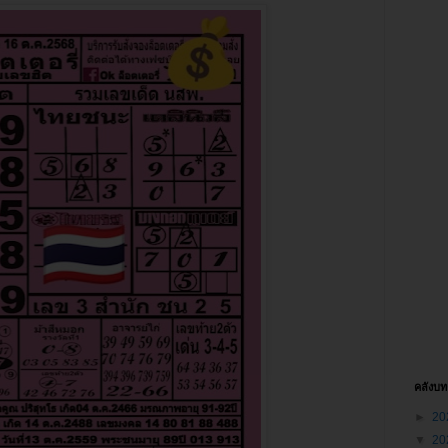
คลังบ
►
20
▼
20