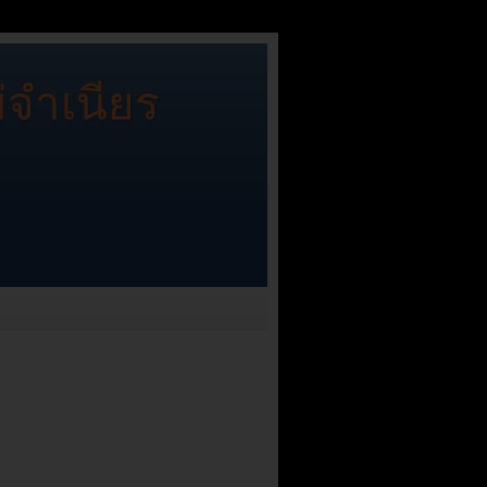
่จำเนียร