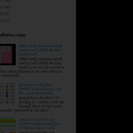
17
(40)
16
(87)
15
(2)
13
(1)
ที่ได้รับความนิยม
สถิติกำลังดี! เลขเด่นบนเดินดี
เลขวิ่งงวดนี้ 1/8/69 คัดเน้นๆ
สองตัวมาตัว
สถิติกำลังดี! เลขเด่นบนเดินดี
เลขวิ่งงวดนี้ 1/8/69 คัดเน้นๆ
สองตัวมาตัว มาแล้ว แนวทาง
ใหม่ กลับมาอัปเดตแนวทางสลากกินแบ่ง
าลกันอีกครั้ง ...
สูตรเลขวิ่งล่างตัวเดียว
16/8/69 เข้าต่อเนื่อง 11 งวด
ติด! งวดล่าสุดได้เลขนี้
สูตรเลขวิ่งล่างตัวเดียว" เข้า
ต่อเนื่อง 11 งวดติด! งวดล่าสุด
ได้เลขนี้ เปิดตารางตรวจสอบ
ิเลขเด็ด "สูตรเลขวิ่งล่างตัวเดียว" ...
เลขเด่นจากอภิโชค งวด
1/6/69 สรุปสูตรหวยทำเงิน 3
ตัวโต๊ดบน แม่นๆ งวดนี้
เลขเด่นจากอภิโชค งวด