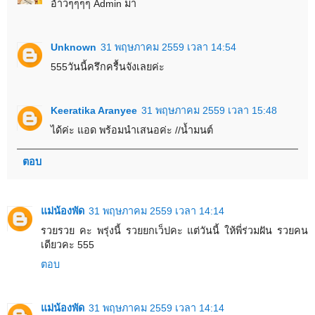
อ้าวๆๆๆๆ Admin มา
Unknown
31 พฤษภาคม 2559 เวลา 14:54
555วันนี้ครึกครื้นจังเลยค่ะ
Keeratika Aranyee
31 พฤษภาคม 2559 เวลา 15:48
ได้ค่ะ แอด พร้อมนำเสนอค่ะ //น้ำมนต์
ตอบ
แม่น้องพัด
31 พฤษภาคม 2559 เวลา 14:14
รวยรวย คะ พรุ่งนี้ รวยยกเว็ปคะ แต่วันนี้ ให้พี่ร่วมฝัน รวยคน
เดียวคะ 555
ตอบ
แม่น้องพัด
31 พฤษภาคม 2559 เวลา 14:14