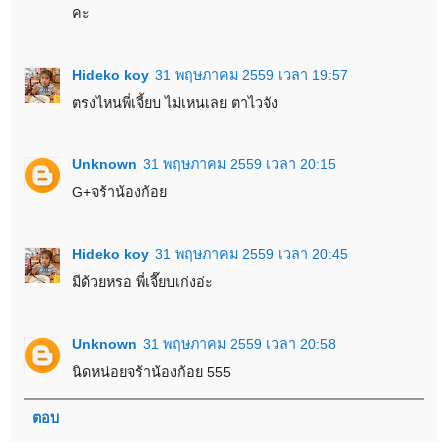
คะ
Hideko koy
31 พฤษภาคม 2559 เวลา 19:57
ตรงไหนพี่เจี้ยบ ไม่เหนเลย ตาไวจัง
Unknown
31 พฤษภาคม 2559 เวลา 20:15
G+จร้าน้องก้อย
Hideko koy
31 พฤษภาคม 2559 เวลา 20:45
มีด้วยหรอ พี่เจี๊ยบเก่งอ่ะ
Unknown
31 พฤษภาคม 2559 เวลา 20:58
นิดหน่อยจร้าน้องก้อย 555
ตอบ