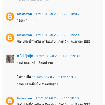
Unknown
31 พฤษภาคม 2559 เวลา 18:06
รอคะ ^____^
Unknown
31 พฤษภาคม 2559 เวลา 19:20
จัดไปค่ะพี่ร่วมฝัน เตรียมกับเแก้มไว้หมดแล้วค่ะ อิอิอิ
ก.ไก่ กุ๊กกุ๊ก
31 พฤษภาคม 2559 เวลา 19:39
รอด้วยคนคร้า ติดหน้าจอ
ไม่ระบุชื่อ
31 พฤษภาคม 2559 เวลา 19:56
รอคุณร่วมฝันด้วยคนค่ะ/อุษา
Unknown
31 พฤษภาคม 2559 เวลา 20:19
จัดไปค่ะพี่ร่วมฝัน เตรียมกับเแก้มไว้หมดแล้วค่ะ อิอิอิ