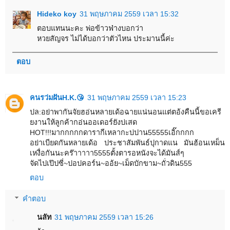
Hideko koy
31 พฤษภาคม 2559 เวลา 15:32
ตอบแทนนะคะ พ่อข้าวฟ่างบอกว่า
หวยสัญจร ไม่ได้บอกว่าตัวไหน ประมานนี้ค่ะ
ตอบ
คนรว่มฝันH.K.😘
31 พฤษภาคม 2559 เวลา 15:23
ปล:อย่าพากันจัยฮอ่นหลายเด้อฉายแน่นอนแต่ตอ้งคืนนี้ขอเครี
ยงานให้ลูกค้ากอ่นออเดอร์ยังบ่เสด
HOT!!!มากกกกกดารากีเหลากะบ่ปาน55555เอิ๊กกกก
อย่าเบียดกันหลายเด้อ ประชาสัมพันธ์ปุกาดแน มันฮ้อนเหม็น
เหงื่อกันนะคร๊าาาาา5555ตั้งตารอหนังจะได้มันส์ๆ
จัดไปเป๊ปซี่~ปอปคอร์น~ออ้ย~เม็ดบักขาม~ถั่วดิน555
ตอบ
คำตอบ
นลัท
31 พฤษภาคม 2559 เวลา 15:26