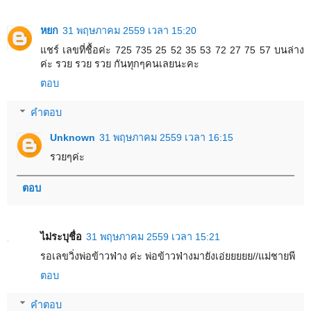
หยก
31 พฤษภาคม 2559 เวลา 15:20
แชร์ เลขที่ชื้อค่ะ 725 735 25 52 35 53 72 27 75 57 บนล่าง
ค่ะ รวย รวย รวย กันทุกๆคนเลยนะคะ
ตอบ
คำตอบ
Unknown
31 พฤษภาคม 2559 เวลา 16:15
รวยๆค่ะ
ตอบ
ไม่ระบุชื่อ
31 พฤษภาคม 2559 เวลา 15:21
รอเลขวิ่งพ่อข้าวฟ่าง ค่ะ พ่อข้าวฟ่างมายังเอ่ยยยยย//แม่ชายพี
ตอบ
คำตอบ