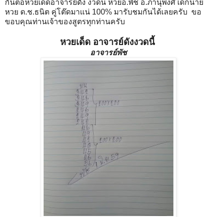
กันต่อหวยเด็ดอาจารย์ดัง งวดนี้ หวยอ.พัช อ.ภานุพงศ์ เด็กนาย
หวย ด.ช.ธนิต คู่โต๊ดมาแน่ 100% มารับชมกันได้เลยครับ ขอ
ขอบคุณท่านเจ้าของสูตรทุกท่านครับ
หวยเด็ด อาจารย์ดังงวดนี้
อาจารย์พัช