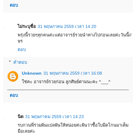
ตอบ
ไม่ระบุชื่อ
31 พฤษภาคม 2559 เวลา 14:20
พรุ่งนี้รวยๆทุกคนค่ะแต่อาจารย์รวยนำทางไปก่อนเลยค่ะวันนี้//
ษร
ตอบ
คำตอบ
Unknown
31 พฤษภาคม 2559 เวลา 16:08
ใช่คะ อาจารย์รวยก่อน ลูกศิษย์ตามนะคะ ^___^
ตอบ
นิด
31 พฤษภาคม 2559 เวลา 14:23
รบกวนพี่ร่วมฝันแปลฝันให้หน่อยค่ะฝันว่าซื้อใบมีดโกนมาเต็ม
มือเลยค่ะ