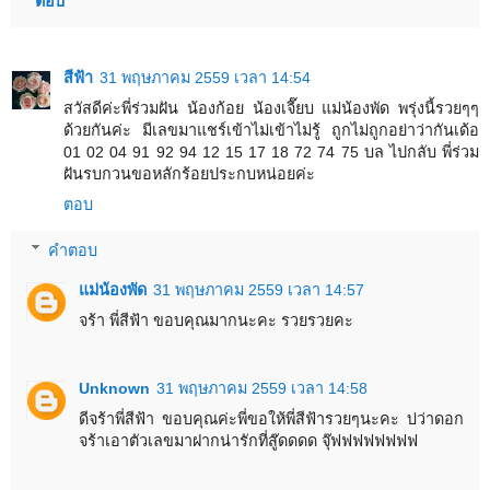
ตอบ
สีฟ้า
31 พฤษภาคม 2559 เวลา 14:54
สวัสดีค่ะพี่ร่วมฝัน น้องก้อย น้องเจี๊ยบ แม่น้องพัด พรุ่งนี้รวยๆๆ
ด้วยกันค่ะ มีเลขมาแชร์เข้าไม่เข้าไม่รู้ ถูกไม่ถูกอย่าว่ากันเด้อ
01 02 04 91 92 94 12 15 17 18 72 74 75 บล ไปกลับ พี่ร่วม
ฝันรบกวนขอหลักร้อยประกบหน่อยค่ะ
ตอบ
คำตอบ
แม่น้องพัด
31 พฤษภาคม 2559 เวลา 14:57
จร้า พี่สีฟ้า ขอบคุณมากนะคะ รวยรวยคะ
Unknown
31 พฤษภาคม 2559 เวลา 14:58
ดีจร้าพี่สีฟ้า ขอบคุณค่ะพี่ขอให้พี่สีฟ้ารวยๆนะคะ บ่ว่าดอก
จร้าเอาตัวเลขมาฝากน่ารักที่สู๊ดดดด จุ๊ฟฟฟฟฟฟฟฟ