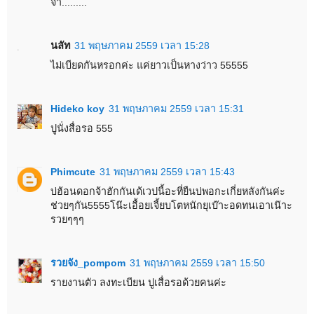
จ้า.........
นลัท
31 พฤษภาคม 2559 เวลา 15:28
ไม่เบียดกันหรอกค่ะ แค่ยาวเป็นหางว่าว 55555
Hideko koy
31 พฤษภาคม 2559 เวลา 15:31
ปูนั่งสื่อรอ 555
Phimcute
31 พฤษภาคม 2559 เวลา 15:43
บ่ฮ้อนดอกจ้าฮักกันเด้เวปนี้อะที่ยืนบ่พอกะเกี่ยหลังกันค่ะ
ช่วยๆกัน5555โน๊ะเอื้อยเจี้ยบโตหนักยุเบ๊าะอดทนเอาเน๊าะ
รวยๆๆๆ
รวยจัง_pompom
31 พฤษภาคม 2559 เวลา 15:50
รายงานตัว ลงทะเบียน ปูเสื่อรอด้วยคนค่ะ