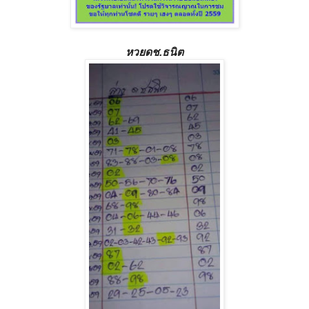
หวยดช.ธนิต