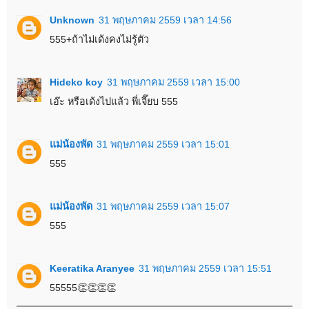
Unknown
31 พฤษภาคม 2559 เวลา 14:56
555+ถ้าไม่เด้งคงไม่รู้ตัว
Hideko koy
31 พฤษภาคม 2559 เวลา 15:00
เอ๊ะ หรือเด้งไปแล้ว พี่เจี๊ยบ 555
แม่น้องพัด
31 พฤษภาคม 2559 เวลา 15:01
555
แม่น้องพัด
31 พฤษภาคม 2559 เวลา 15:07
555
Keeratika Aranyee
31 พฤษภาคม 2559 เวลา 15:51
55555👏👏👏👏