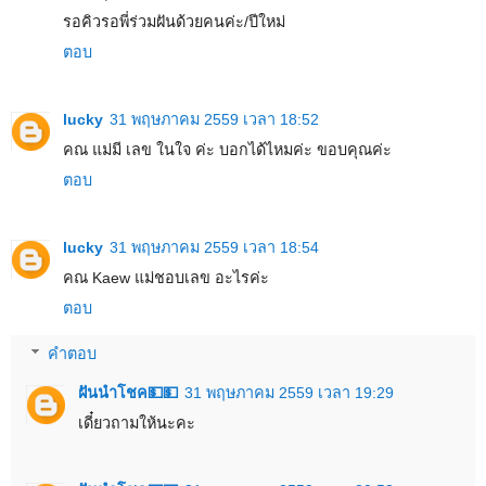
รอคิวรอพี่ร่วมฝันด้วยคนค่ะ/ปีใหม่
ตอบ
lucky
31 พฤษภาคม 2559 เวลา 18:52
คณ แม่มี เลข ในใจ ค่ะ บอกได้ไหมค่ะ ขอบคุณค่ะ
ตอบ
lucky
31 พฤษภาคม 2559 เวลา 18:54
คณ Kaew แม่ชอบเลข อะไรค่ะ
ตอบ
คำตอบ
ฝันนำโชค💵💵
31 พฤษภาคม 2559 เวลา 19:29
เดี๋ยวถามให้นะคะ