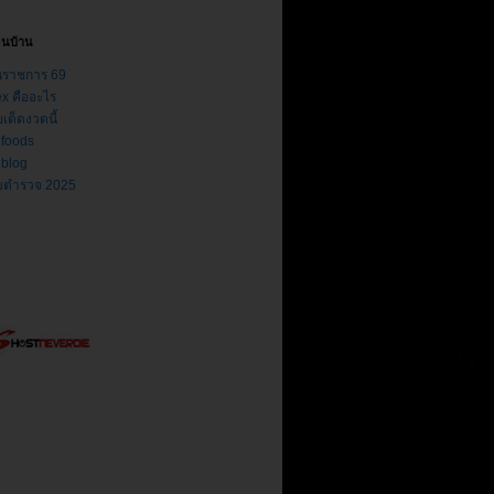
่อนบ้าน
นราชการ 69
ex คืออะไร
เด็ดงวดนี้
ifoods
iblog
บตำรวจ 2025