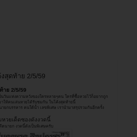
้งสุดท้าย 2/5/59
ท้าย 2/5/59
ี้เป็นวันแห่งความหวังของใครหลายๆคน ใครที่ซื้อหวยไว้ก็อยากถูก
าให้คนเล่นหวยได้รับชมกัน ในโค้งสุดท้ายนี้
ยกบรรหาร คนใต้น้ำ เลขพิเศษ เรานำมาสรุปรวมกันอีกครั้ง
หวยเด็ดซองดังงวดนี้
ีตนายก งวดนี้ดังเป็นพิเศษครับ