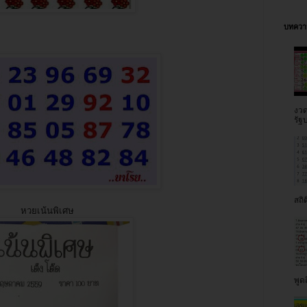
บทความ
งวด
รัฐบ
สถิต
หวยเน้นพิเศษ
พูด