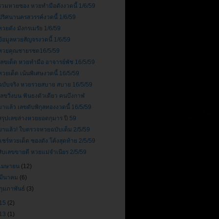
รวมหวยซอง หวยทำมือดังงวดนี้ 1/6/59
ปริศนานครสวรรค์งวดนี้ 1/6/59
หวยดัง มังกรเมรัย 1/6/59
ข้อมูลหวยสัญจรงวดนี้ 1/6/59
หวยคุณชายรชต16/5/59
เลขเด็ด หวยทำมือ อาจารย์พัช 16/5/59
หวยเด็ด เน้นพิเศษงวดนี้ 16/5/59
ฉบับจริง หวยรวยสบาย สบาย 16/5/59
เลขวิ่งบน ฟันธงตัวเดียว คนบึงกาฬ
มาแล้ว เลขดับพิกุลทองงวดนี้ 16/5/59
สรุปเลขล่างหวยยอดกุมาร ปี 59
มาแล้ว! ใบตรวจหวยฉบับเต็ม 2/5/59
แชร์หวยเด็ด ซองดัง โค้งสุดท้าย 2/5/59
สิบเลขขายดี หวยแม่จำเนียร 2/5/59
เมษายน
(12)
มีนาคม
(6)
กุมภาพันธ์
(3)
15
(2)
13
(1)