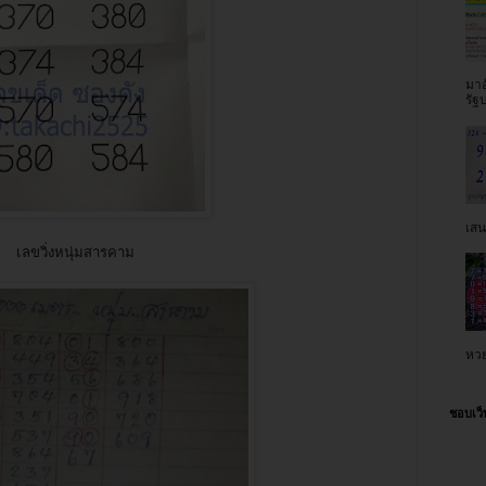
มาอ
รัฐ
เสน
เลขวิ่งหนุ่มสารคาม
หวย
ชอบเว็