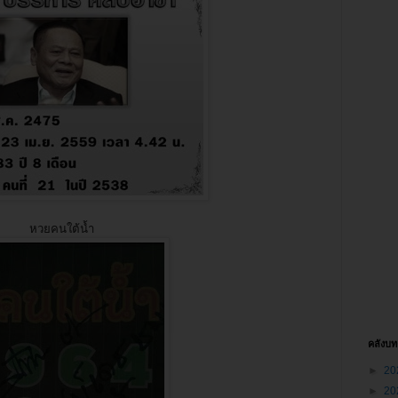
หวยคนใต้น้ำ
คลังบ
►
20
►
20