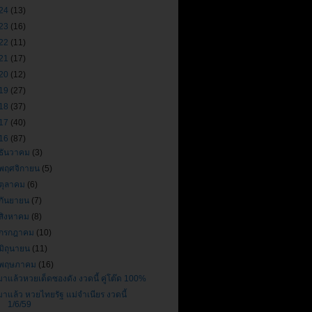
24
(13)
23
(16)
22
(11)
21
(17)
20
(12)
19
(27)
18
(37)
17
(40)
16
(87)
ธันวาคม
(3)
พฤศจิกายน
(5)
ตุลาคม
(6)
กันยายน
(7)
สิงหาคม
(8)
กรกฎาคม
(10)
มิถุนายน
(11)
พฤษภาคม
(16)
มาแล้วหวยเด็ดซองดัง งวดนี้ คู่โต๊ด 100%
มาแล้ว หวยไทยรัฐ แม่จำเนียร งวดนี้
1/6/59