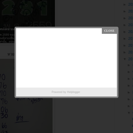
►
20
►
20
►
20
►
20
►
20
►
20
►
20
►
20
หวยคนสุราษฎร์
▼
20
►
►
►
►
►
Powered by
Helplogger
►
►
▼