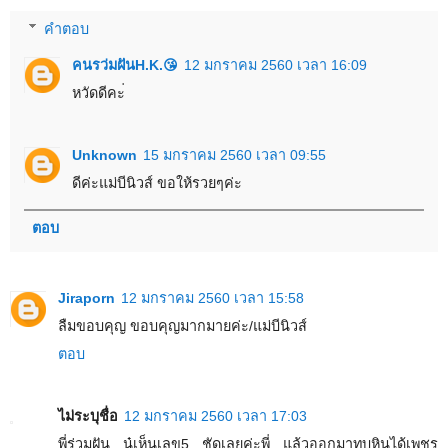
คำตอบ
คนรว่มฝันH.K.😘
12 มกราคม 2560 เวลา 16:09
หวัดดีคะ่
Unknown
15 มกราคม 2560 เวลา 09:55
ดีค่ะแม่บีนิวส์ ขอให้รวยๆค่ะ
ตอบ
Jiraporn
12 มกราคม 2560 เวลา 15:58
ลืมขอบคุญ ขอบคุญมากมายค่ะ/แม่บีนิวส์
ตอบ
ไม่ระบุชื่อ
12 มกราคม 2560 เวลา 17:03
พี่ร่วมฝัน นู๋เห็นเลข5 ชัดเลยค่ะพี่ แล้วออกมาทุบหินได้เพชร