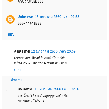
คำขวัญแบบ5555
Unknown
15 มกราคม 2560 เวลา 09:53
555+ถูกจายยยย
ตอบ
คนคอหวย
12 มกราคม 2560 เวลา 20:09
ฝรรเหนพระสี่องค์ยืนยุหน้าโบสถ์คับ
สร้าง 2502 เสด 2516 รวยๆคับ/ชาย
ตอบ
คำตอบ
คนคอหวย
12 มกราคม 2560 เวลา 20:16
งวดนี้ขอให้รวยกันทุกๆๆคนเด้อคับ
คนคอเดวกัน/ชาย