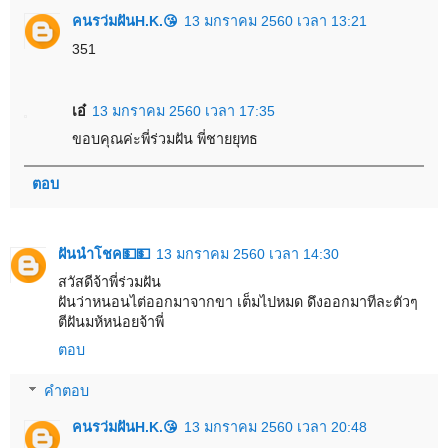
คนรว่มฝันH.K.😘
13 มกราคม 2560 เวลา 13:21
351
เอ๋
13 มกราคม 2560 เวลา 17:35
ขอบคุณค่ะพี่ร่วมฝัน พี่ชายยุทธ
ตอบ
ฝันนำโชค💵💵
13 มกราคม 2560 เวลา 14:30
สวัสดีจ้าพี่ร่วมฝัน
ฝันว่าหนอนไต่ออกมาจากขา เต็มไปหมด ดึงออกมาทีละตัวๆ
ตีฝันมห้หน่อยจ้าพี่
ตอบ
คำตอบ
คนรว่มฝันH.K.😘
13 มกราคม 2560 เวลา 20:48