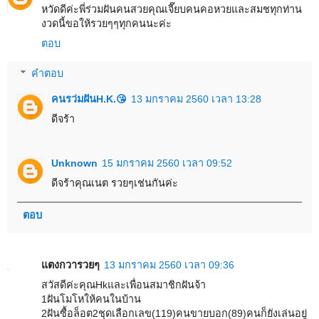
หวัดดีค่ะพี่ร่วมฝันคนสวยคุณเจี๊ยบคนคอหวยและสมชทุกท่าน
งวดนี้ขอให้รวยๆๆทุกคนนะค่ะ
ตอบ
คำตอบ
คนรว่มฝันH.K.😘
13 มกราคม 2560 เวลา 13:28
ดีจร้า
Unknown
15 มกราคม 2560 เวลา 09:52
ดีจร้าคุณเนต รวยๆเช่นกันค่ะ
ตอบ
แตงกวารวยๆ
13 มกราคม 2560 เวลา 09:36
สวัสดีค่ะคุณHkและเพื่อนสมาชิกฝันจ้า
1ฝันโมโหให้คนในบ้าน
2ฝันซื้อล็อต2ชุดเลือกเลข(119)คนขายบอก(89)คนก็ยังเล่นอยู่