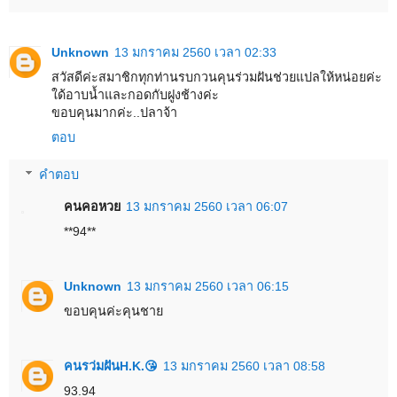
Unknown
13 มกราคม 2560 เวลา 02:33
สวัสดีค่ะสมาชิกทุกท่านรบกวนคุนร่วมฝันช่วยแปลให้หน่อยค่ะ
ใด้อาบน้ำและกอดกับฝูงช้างค่ะ
ขอบคุนมากค่ะ..ปลาจ้า
ตอบ
คำตอบ
คนคอหวย
13 มกราคม 2560 เวลา 06:07
**94**
Unknown
13 มกราคม 2560 เวลา 06:15
ขอบคุนค่ะคุนชาย
คนรว่มฝันH.K.😘
13 มกราคม 2560 เวลา 08:58
93.94