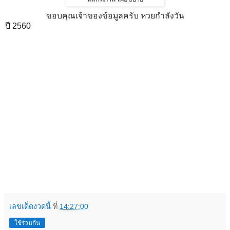
ขอบคุณเจ้าของข้อมูลครับ หวยกำลังวัน
ปี 2560
เลขเด็ดงวดนี้
ที่
14:27:00
ใช้ร่วมกัน