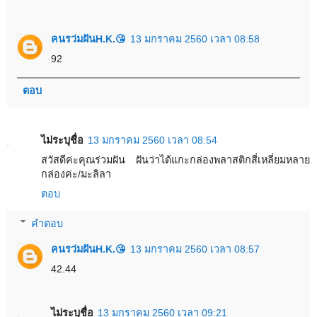
คนรว่มฝันH.K.😘
13 มกราคม 2560 เวลา 08:58
92
ตอบ
ไม่ระบุชื่อ
13 มกราคม 2560 เวลา 08:54
สวัสดีค่ะคุณร่วมฝัน ฝันว่าได้แกะกล่องพลาสติกสี่เหลี่ยมหลาย
กล่องค่ะ/มะลิลา
ตอบ
คำตอบ
คนรว่มฝันH.K.😘
13 มกราคม 2560 เวลา 08:57
42.44
ไม่ระบุชื่อ
13 มกราคม 2560 เวลา 09:21