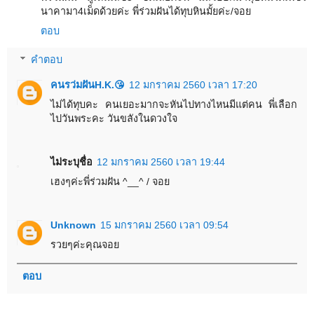
นาคามา4เม็ดด้วยค่ะ พี่ร่วมฝันได้ทุบหินมั้ยค่ะ/จอย
ตอบ
คำตอบ
คนรว่มฝันH.K.😘
12 มกราคม 2560 เวลา 17:20
ไม่ได้ทุบคะ คนเยอะมากจะหันไปทางไหนมีแต่คน พี่เลือก
ไปวันพระคะ วันขลังในดวงใจ
ไม่ระบุชื่อ
12 มกราคม 2560 เวลา 19:44
เฮงๆค่ะพี่ร่วมฝัน ^__^ / จอย
Unknown
15 มกราคม 2560 เวลา 09:54
รวยๆค่ะคุณจอย
ตอบ