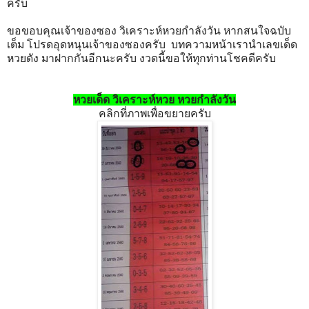
ครับ
ขอขอบคุณเจ้าของซอง วิเคราะห์หวยกำลังวัน หากสนใจฉบับ
เต็ม โปรดอุดหนุนเจ้าของซองครับ บทความหน้าเรานำเลขเด็ด
หวยดัง มาฝากกันอีกนะครับ งวดนี้ขอให้ทุกท่านโชคดีครับ
หวยเด็ด วิเคราะห์หวย หวยกำลังวัน
คลิกที่ภาพเพื่อขยายครับ