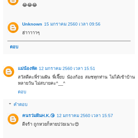
😂😂😂
Unknown
15 มกราคม 2560 เวลา 09:56
ฮ่าาาาาๆ
ตอบ
แม่น้องพัด
12 มกราคม 2560 เวลา 15:51
สวัสดีคะพี่ร่วมฝัน พี่เจี๊ยบ น้องก้อย สมชทุกท่าน ไม่ได้เข้าบ้าน
หลายวัน ไม่สบายคะ^__^
ตอบ
คำตอบ
คนรว่มฝันH.K.😘
12 มกราคม 2560 เวลา 15:57
ดีจร้า ถูกหวยก็หายปว่ยเนาะ😍