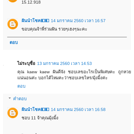
15.12.918
ฝันนำโชค💵💵
14 มกราคม 2560 เวลา 16:57
ขอบคุณจ้าพี่ร่วมฝัน รวยๆเฮงๆนะคะ
ตอบ
ไม่ระบุชื่อ
13 มกราคม 2560 เวลา 14:53
คุณ kaew kaew ฝันดีจัง ชอบเลขอะไรเป็นพิเศษคะ ถูกหวย
แน่นอนค่ะ บอกได้ไหมคะว่าชอบเลขไหร/มุ้งมิ้งค่ะ
ตอบ
คำตอบ
ฝันนำโชค💵💵
14 มกราคม 2560 เวลา 16:58
ชอบ 11 จ้าคุณมุ้งมิ้ง