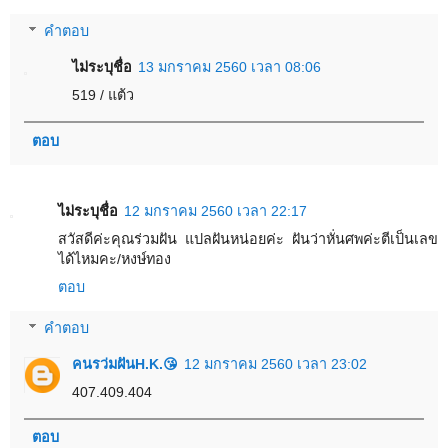
คำตอบ
ไม่ระบุชื่อ
13 มกราคม 2560 เวลา 08:06
519 / แต้ว
ตอบ
ไม่ระบุชื่อ
12 มกราคม 2560 เวลา 22:17
สวัสดีค่ะคุณร่วมฝัน แปลฝันหน่อยค่ะ ฝันว่าหั่นศพค่ะตีเป็นเลข
ได้ไหมคะ/หงษ์ทอง
ตอบ
คำตอบ
คนรว่มฝันH.K.😘
12 มกราคม 2560 เวลา 23:02
407.409.404
ตอบ