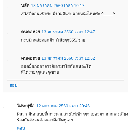
นลัท
13 มกราคม 2560 เวลา 10:17
สวัสดีตอนเช้าค่ะ พี่ร่วมฝันจะฉายหนังไหมค่ะ ^____^
คนคอหวย
13 มกราคม 2560 เวลา 12:47
กะบ่มักหล่ยดอกม้ากโน้ยๆๆ555/ชาย
คนคอหวย
13 มกราคม 2560 เวลา 12:52
ฮอดมื้อก่ออาจารย์เอามาใส่กันคนล่ะโต
สิได่รวยๆๆแหะๆ/ชาย
ตอบ
ไม่ระบุชื่อ
12 มกราคม 2560 เวลา 20:46
ฝันว่า มีนกแบบที่เกาะตามสายไฟเช้าๆๆๆ เยอะมากกกกส่งเสียง
ร้องกันดังจนต้องเอามือปิดหูเลย
ตอบ