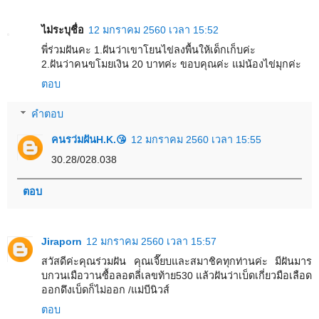
ไม่ระบุชื่อ
12 มกราคม 2560 เวลา 15:52
พี่ร่วมฝันคะ 1.ฝันว่าเขาโยนไข่ลงพื้นให้เด็กเก็บค่ะ
2.ฝันว่าคนขโมยเงิน 20 บาทค่ะ ขอบคุณค่ะ แม่น้องไข่มุกค่ะ
ตอบ
คำตอบ
คนรว่มฝันH.K.😘
12 มกราคม 2560 เวลา 15:55
30.28/028.038
ตอบ
Jiraporn
12 มกราคม 2560 เวลา 15:57
สวัสดีค่ะคุณร่วมฝัน คุณเจี๊ยบและสมาชิคทุกท่านค่ะ มีฝันมาร
บกวนเมือวานซื้อลอตลี่เลขท้าย530 แล้วฝันว่าเบ็ดเกี่ยวมือเลือด
ออกดึงเบ็ดก็ไม่ออก /แม่บีนิวส์
ตอบ