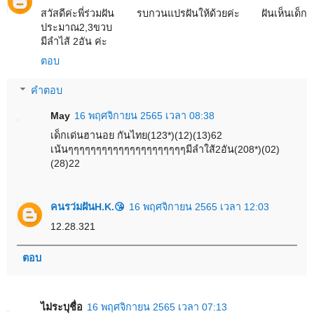
สวัสดีค่ะพี่ร่วมฝัน รบกวนแปรฝันให้ด้วยค่ะ ฝันเห็นเด็ก
ประมาณ2,3ขวบ
มีลำไส้ 2อัน ค่ะ
ตอบ
คำตอบ
May
16 พฤศจิกายน 2565 เวลา 08:38
เด็กเด่นฮานอย กันไทย(123*)(12)(13)62
เน้นๆๆๆๆๆๆๆๆๆๆๆๆๆๆๆๆๆๆๆๆๆมีลำใส้2อัน(208*)(02)
(28)22
คนรว่มฝันH.K.😘
16 พฤศจิกายน 2565 เวลา 12:03
12.28.321
ตอบ
ไม่ระบุชื่อ
16 พฤศจิกายน 2565 เวลา 07:13