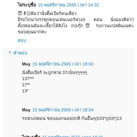
ไม่ระบุชื่อ
15 พฤศจิกายน 2565 เวลา 14:32
😇👵🏻ฝันว่านั่งดื่มเบียร์คนเดียว
มีรถไถนาบรรทุกคอนเทนเนอร์พ่วง3 ตอน นั่งมองคิดว่า
ตั้ง3ตอนมันจะเลี้ยวได้ยังไง /กอกุ๊ก😇 รบกวนแปลฝันแม่ค่ะ
ขอบคุณมากค่ะ
ตอบ
คำตอบ
May
15 พฤศจิกายน 2565 เวลา 18:02
นั่งดื่มเบียร์ จะถูกหวย 37เน้นๆๆๆๆๆ
137***
17**
13*
May
15 พฤศจิกายน 2565 เวลา 18:04
รถพ่วง3ตอน ชอบออกนอยปกติ กันอื่นๆ(033*)(03*)13