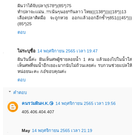
ฝันว่าได้จับปลา(578*)(85*)75
ทำปลาจะเเม่น..!!!เน้นๆนอย*กันลาว ไทย(((138*)))((18*))13
เลือดปลาติดมือ จะถูกหวย ออกเเล้วออกอีกซ้ำๆ851(((45*)))
(85*)25
ตอบ
ไม่ระบุชื่อ
14 พฤศจิกายน 2565 เวลา 19:47
ฝันวันนี้ค่ะ ฝันเห็นศพผู้ชายลอยน้ำ 1 คน แล้วมองไปในน้ำใส
เห็นศพที่จมน้ำอีกเยอะมากนับไม่ถ้วนเลยค่ะ รบกวนช่วยแปลให้
หน่อยนะคะ /เอ๋ขอบคุณค่ะ
ตอบ
คำตอบ
คนรว่มฝันH.K.😘
14 พฤศจิกายน 2565 เวลา 19:56
405.406.404.407
May
14 พฤศจิกายน 2565 เวลา 21:19