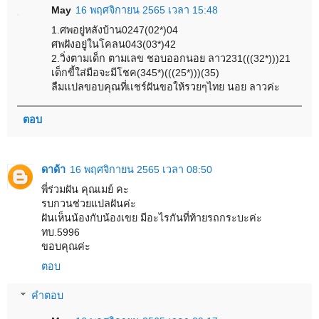
May
16 พฤศจิกายน 2565 เวลา 15:48
1.ศพอยู่หลังบ้าน0247(02*)04
ศพฝังอยู่ในโคลน043(03*)42
2.วิ่งตามเด็ก ตามเลข ชอบออกนอย ลาว231(((32*)))21
เด็กขี้ใส่มือจะมีโชค(345*)(((25*)))(35)
ลืมเเปลขอบคุณที่เเชร์ฝันขอให้รวยๆไทย นอย ลาวค่ะ
ตอบ
ดาด้า
16 พฤศจิกายน 2565 เวลา 08:50
พี่ร่วมฝัน คุณเมย์ คะ
รบกวนช่วยแปลฝันค่ะ
ฝันเห็นน้องกับน้องเขย มีอะไรกันที่ท้ายรถกระบะค่ะ
ทบ.5996
ขอบคุณค่ะ
ตอบ
คำตอบ