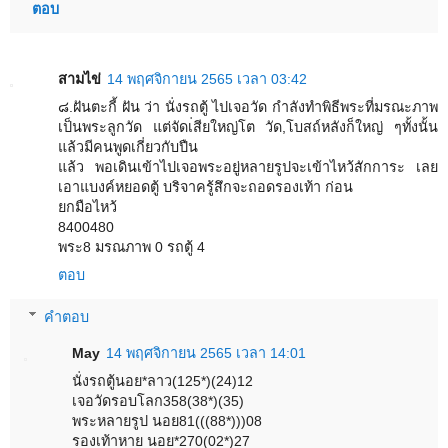
ตอบ
สามไข่
14 พฤศจิกายน 2565 เวลา 03:42
๘.ฝันตะกี้ ฝัน ว่า นั่งรถตู้ ไปเจอวัด กำลังทำพิธีพระที่มรณะภาพ
เป็นพระลูกวัด แต่จัดเ่สียใหญ่โต วัด,โบสถ์หลังก็ใหญ่ ๆทั้งนั้น
แล้วมีคนพูดเกี่ยวกับปืน
แล้ว พอเดินเข้าไปเจอพระอยู่หลายรูปจะเข้าไหว้สักการะ เลย
เอาแบงค์หยอดตู้ บริจาครู้สึกจะถอดรองเท้า ก่อน
ยกมือไหว้
8400480
พระ8 มรณภาพ 0 รถตู้ 4
ตอบ
คำตอบ
May
14 พฤศจิกายน 2565 เวลา 14:01
นั่งรถตู้นอย*ลาว(125*)(24)12
เจอวัดรอบโลก358(38*)(35)
พระหลายรูป นอย81(((88*)))08
รองเท้าหาย นอย*270(02*)27