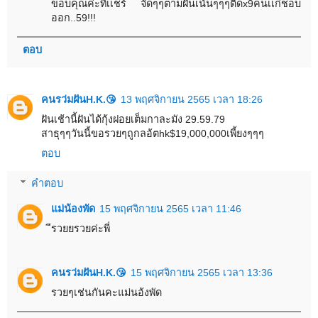
ขอบคุณค่ะที่เเชร์ จัดๆๆตามฝันเน้นๆๆๆติดx9คนเเก่ชอบ
ออก..59!!!
ตอบ
คนรว่มฝันH.K.😘
13 พฤศจิกายน 2565 เวลา 18:26
ฝันเช้านี้ฝันได้กุ้งฝอยเต็มกาละมัง 29.59.79
สาธุๆๆวันนี้ขอรวยๆถูกลอ้ตhk$19,000,000เพี้ยงๆๆๆ
ตอบ
คำตอบ
แม่น้องพัด
15 พฤศจิกายน 2565 เวลา 11:46
ีรวยยรวยค่ะพี่
คนรว่มฝันH.K.😘
15 พฤศจิกายน 2565 เวลา 13:36
รวยๆเช่นกันคะแม่นอ้งพัด