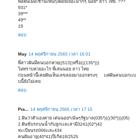
พ่อฝันเมื่อเช้านี้เห็นกุ้งฝอยเยอะมากๆ นอย* ลาว ไทย..???
931*
39***
49**
19
ตอบ
May
14 พฤศจิกายน 2565 เวลา 16:01
พี่สาวฝันมีคนบอกหวย((513))หรือ(((135*)))
ไม่ทราบหวยอะไร พี่เล่นนอย ลาว ไทย
ก่อนหน้านี้เคยฝันเห็นเลขลอยมาออกตรงๆ เเต่ฝันคนบอกเเบ
บนี้ยังไม่เคย
ตอบ
Pra...
14 พฤศจิกายน 2565 เวลา 17:15
1.ฝันว่าตัวเองตาย เด่นนอย*เน้นๆรัฐบาล(035*)(((30*)))(05)
2.ฝันขับรถบนน้ำกับลูกเเละสามี3241(02*)42
ทะเบียนรถ006เเละ434
คนฝันอายุ(40*41)ปีเกิด18/2525