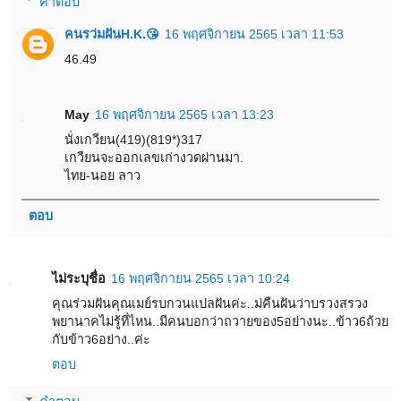
คำตอบ
คนรว่มฝันH.K.😘
16 พฤศจิกายน 2565 เวลา 11:53
46.49
May
16 พฤศจิกายน 2565 เวลา 13:23
นั่งเกวียน(419)(819*)317
เกวียนจะออกเลขเก่างวดผ่านมา.
ไทย-นอย ลาว
ตอบ
ไม่ระบุชื่อ
16 พฤศจิกายน 2565 เวลา 10:24
คุณร่วมฝันคุณเมย์รบกวนแปลฝันค่ะ..ม่คืนฝันว่าบรวงสรวง
พยานาคไม่รู้ที่ไหน..มีคนบอกว่าถวายของ5อย่างนะ..ข้าว6ถ้วย
กับข้าว6อย่าง..ค่ะ
ตอบ