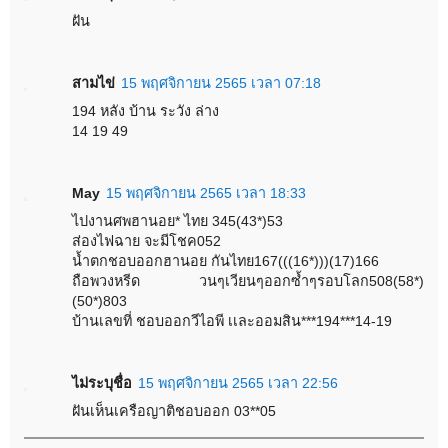
ฝัน
สามไข่
15 พฤศจิกายน 2565 เวลา 07:18
194 หลัง บ้าน ระวัง ล่าง
14 19 49
May
15 พฤศจิกายน 2565 เวลา 18:33
ไปงานศพฮานอย* ไทย 345(43*)53
ส่องไฟฉาย จะมีโชค052
น้ำตกชอบออกฮานอย กันไทย167(((16*)))(17)166
ถือพวงหรีด วนๆเวียนๆออกซ้ำๆรอบโลก508(58*)
(50*)803
บ้านเลขที่ ชอบออกวีไอพี เเละออมสิน***194***14-19
ไม่ระบุชื่อ
15 พฤศจิกายน 2565 เวลา 22:56
ฝันเห็นเครือญาติชอบออก 03**05