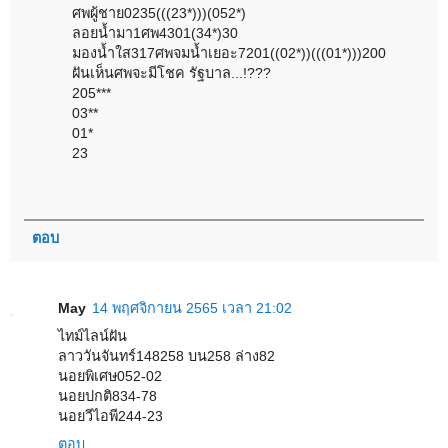
ศพผู้ชาย0235(((23*)))(052*)
ลอยน้ำมา1ศพ4301(34*)30
มองน้ำใส317ศพจมน้ำเยอะ7201((02*))(((01*)))200
ฝันเห็นศพจะมีโชค รัฐบาล...!???
205***
03**
01*
23
ตอบ
May
14 พฤศจิกายน 2565 เวลา 21:02
ไทม์ไลน์ฝัน
ลาววันจันทร์148258 บน258 ล่าง82
นอยพิเศษ052-02
นอยปกติ834-78
นอยวีไอพี244-23
ตอบ